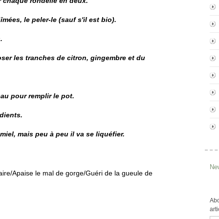
r chaque rondelle en deux.
mées, le peler-le (sauf s'il est bio).
.
ser les tranches de citron, gingembre et du
eau pour remplir le pot.
dients.
iel, mais peu à peu il va se liquéfier.
New
ire/Apaise le mal de gorge/Guéri de la gueule de
Abo
art