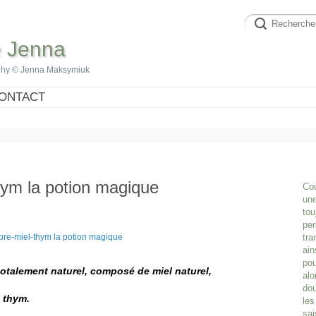
e Jenna
phy © Jenna Maksymiuk
ONTACT
hym la potion magique
Cou
une
tou
per
tra
ain
pou
otalement naturel, composé de miel naturel,
alo
dou
e thym.
les
sai