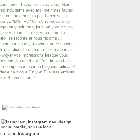
serai ravie d'échanger avec vous. Mais
ez indulgents avec moi pour mes fautes
criture car je ne suis pas française ;-)
na LE "BISTRO" On s'y retrouve, on y
ge, on y boit, on y joue, on y cause, on
it, on y pleure ... et on y retourne. Le
stro" se raconte et nous raconte ...
spère que vous y trouverez votre bonheur
fil des clics. Et surtout, n’hésitez pas à
nvoyer vos impressions lorsque vous
tez une des recettes! C’est la plus belles
 récompenses pour un blogueur culinaire!
dédie ce blog à Davy et Ella mes enfants
ris. Bonne lecture !
nd me on
Instagram