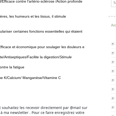
Ema
l/Efficace contre l'artério-sclérose /Action profonde
scères, les humeurs et les tissus, il stimule
Ar
lariser certaines fonctions essentielles qui étaient
Efficace et économique pour soulager les douleurs e
rite/Antiseptiques/Facilite la digestion/
Stimule
ontre la fatigue
ine K/Calcium/ Manganèse/Vitamine C
t souhaitez les recevoir directement par @mail sur
à ma newsletter . Pour ce faire enregistrez votre