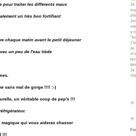
e pour traiter les différents maux
Je 
soy
d'é
galement un très bon fortifiant
Jen
man
y r
"bi
e chaque matin avant le petit déjeuner
J’e
au 
avec un peu de l'eau tiède
m’e
tes
des
Je 
nes.
ché
sans mal de gorge !!!! :-)
relle, un véritable coup de pep’s !!!
éfrigérateur.
on magique qui vous aideras chasser
Fi
 !!!