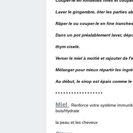
Couper-le en rondelles fines et coupe
Laver le gingembre, ôter les parties abî
Râper le ou couper-le en fine tranches
Dans un pot préalablement laver, dépo
thym ciselé.
Verser le miel à moitié et rajouter de l'
Mélanger pour mieux répartir les ingré
Au début, le sirop est épais comme le m
• • • • • • • • • • • • • • • • • •
Miel
Renforce votre système immunita
-
bois/Hydrate
la peau et les cheveux