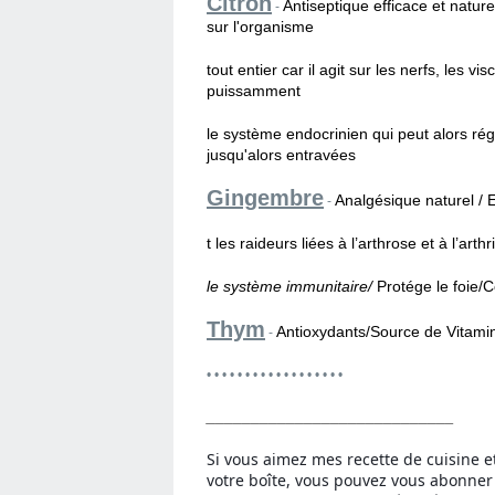
Citron
Antiseptique efficace et nature
-
sur l'organisme
tout entier car il agit sur les nerfs, les vi
puissamment
le système endocrinien qui peut alors régu
jusqu'alors entravées
Gingembre
Analgésique naturel / 
-
t les raideurs liées à l’arthrose et à l’arth
le système immunitaire/
Protége le foie/C
Thym
Antioxydants/Source de Vitam
-
• • • • • • • • • • • • • • • • • •
____________________________
Si vous aimez mes recette de cuisine e
votre boîte, vous pouvez vous abonner 