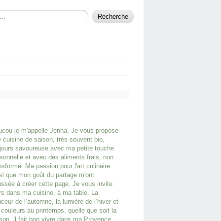
cou je m'appelle Jenna. Je vous propose
 cuisine de saison, très souvent bio,
jours savoureuse avec ma petite touche
sonnelle et avec des aliments frais, non
nsformé. Ma passion pour l'art culinaire
si que mon goût du partage m'ont
ssée à créer cette page. Je vous invite
rs dans ma cuisine, à ma table. La
ceur de l’automne, la lumière de l’hiver et
 couleurs au printemps, quelle que soit la
son, il fait bon vivre dans ma Provence.