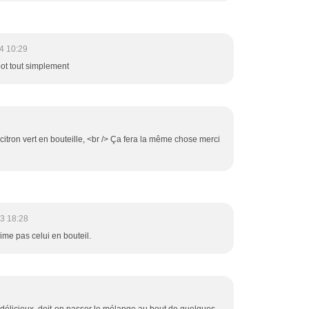
4 10:29
pot tout simplement
 citron vert en bouteille, <br /> Ça fera la même chose merci
3 18:28
ime pas celui en bouteil.