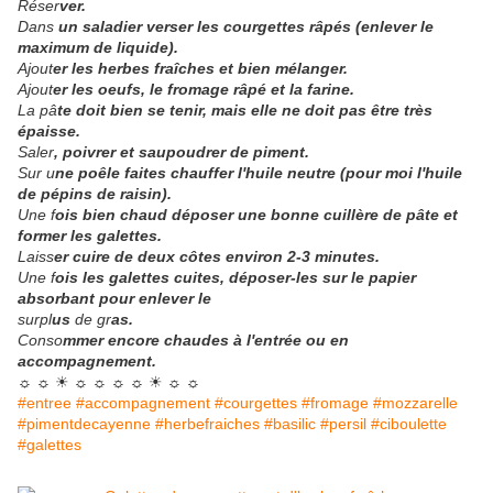
Réser
ver.
Dans
un saladier verser les courgettes râpés (enlever le
maximum de liquide).
Ajout
er les herbes fraîches et bien mélanger.
Ajout
er les oeufs, le fromage râpé et la farine.
La pâ
te doit bien se tenir, mais elle ne doit pas être très
épaisse.
Saler
, poivrer et saupoudrer de piment.
Sur u
ne poêle faites chauffer l'huile neutre (pour moi l'huile
de pépins de raisin).
Une f
ois bien chaud déposer une bonne cuillère de pâte et
former les galettes.
Laiss
er cuire de deux côtes environ 2-3 minutes.
Une f
ois les galettes cuites, déposer-les sur le papier
absorbant pour enlever le
surpl
us
de gr
as.
Conso
mmer encore chaudes à l'entrée ou en
accompagnement.
☼ ☼ ☀ ☼ ☼ ☼ ☼ ☀ ☼ ☼
#entree #accompagnement #courgettes #fromage #mozzarelle
#pimentdecayenne #herbefraiches #basilic #persil #ciboulette
#galettes