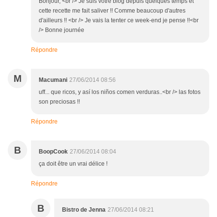
Bonjour, <br /> Je suis votre blog depuis quelques temps et
cette recette me fait saliver !! Comme beaucoup d'autres
d'ailleurs !! <br /> Je vais la tenter ce week-end je pense !!<br
/> Bonne journée
Répondre
M
Macumani
27/06/2014 08:56
uff... que ricos, y así los niños comen verduras..<br /> las fotos
son preciosas !!
Répondre
B
BoopCook
27/06/2014 08:04
ça doit être un vrai délice !
Répondre
B
Bistro de Jenna
27/06/2014 08:21