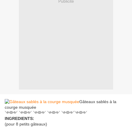
Publicité
Gâteaux sablés à la
courge musquée
༺༻ ༺༻ ༺༻ ༺༻ ༺༻༺༻
INGREDIENTS:
(pour 8 petits gâteaux)