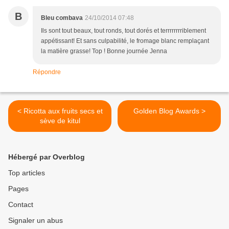
B
Bleu combava
24/10/2014 07:48
Ils sont tout beaux, tout ronds, tout dorés et terrrrrrrriblement
appétissant! Et sans culpabilité, le fromage blanc remplaçant
la matière grasse! Top ! Bonne journée Jenna
Répondre
< Ricotta aux fruits secs et
Golden Blog Awards >
sève de kitul
Hébergé par Overblog
Top articles
Pages
Contact
Signaler un abus