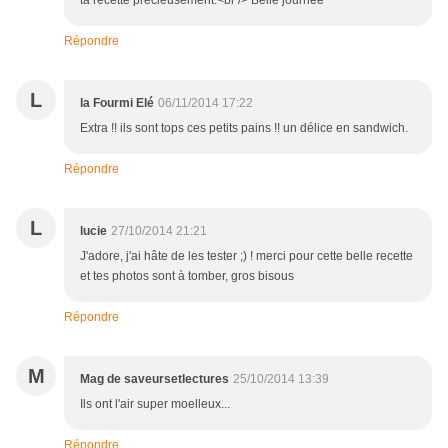
ta recette précieusement.<br /> Belle journée
Répondre
L
la Fourmi Elé
06/11/2014 17:22
Extra !! ils sont tops ces petits pains !! un délice en sandwich.
Répondre
L
lucie
27/10/2014 21:21
J'adore, j'ai hâte de les tester ;) ! merci pour cette belle recette
et tes photos sont à tomber, gros bisous
Répondre
M
Mag de saveursetlectures
25/10/2014 13:39
Ils ont l'air super moelleux...
Répondre