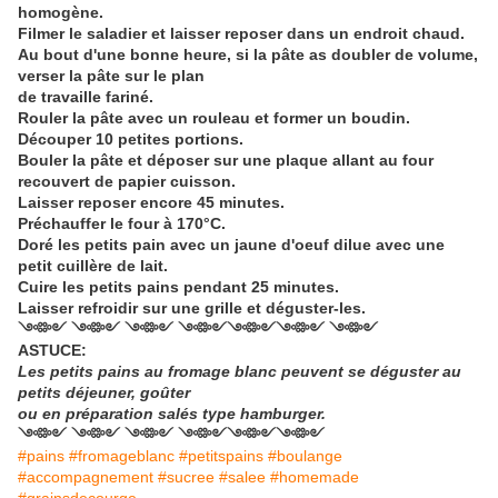
homogène.
Filmer le saladier et laisser reposer dans un endroit chaud.
Au bout d'une bonne heure, si la pâte as doubler de volume,
verser la pâte sur le plan
de travaille fariné.
Rouler la pâte avec un rouleau et former un boudin.
Découper 10 petites portions.
Bouler la pâte et déposer sur une plaque allant au four
recouvert de papier cuisson.
Laisser reposer encore 45 minutes.
Préchauffer le four à 170°C.
Doré les petits pain avec un jaune d'oeuf dilue avec une
petit cuillère de lait.
Cuire les petits pains pendant 25 minutes.
Laisser refroidir sur une grille et déguster-les.
༺༻ ༺༻ ༺༻ ༺༻༺༻༺༻ ༺༻
ASTUCE:
Les petits pains au fromage blanc peuvent se déguster au
petits déjeuner, goûter
ou en préparation salés type hamburger.
༺༻ ༺༻ ༺༻ ༺༻༺༻༺༻
#pains #fromageblanc #petitspains #boulange
#accompagnement #sucree #salee #homemade