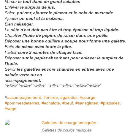
Verse
r le tout dans un grand saladier.
Enlev
er le surplus de jus.
Saler
, poivrer, ajouter le piment et le noix de muscade.
Ajout
er un oeuf et la maïzena.
Bien
mélanger.
La pâ
te n'est doit pas être ni trop épaisse ni trop liquide.
Chauf
fer l'huile de pépins de raisin dans une poêle.
Dépos
er une bonne cuillère a soupe pour forme une galette.
Faite
de même avec toute la pâte.
Faite
s cuire 2 minutes de chaque face.
Dépos
er sur le papier absorbant pour enlever le surplus de
l'huile.
Servi
r les galettes encore chaudes en entrée avec une
salade verte ou en
accom
pagnement.
༺༻ ༺༻ ༺༻ ༺༻༺༻ ༺༻༺༻
#
accompagnement, #entree, #galettes, #courge,
#pommesdeterres, #echalote, #oeuf, #sansgluten, #platsales,
#vege
Galettes de courge musquée