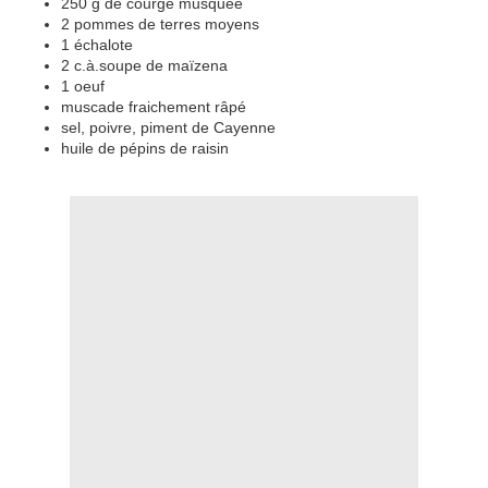
250 g de courge musquée
2 pommes de terres moyens
1 échalote
2 c.à.soupe de maïzena
1 oeuf
muscade fraichement râpé
sel, poivre, piment de Cayenne
huile de pépins de raisin