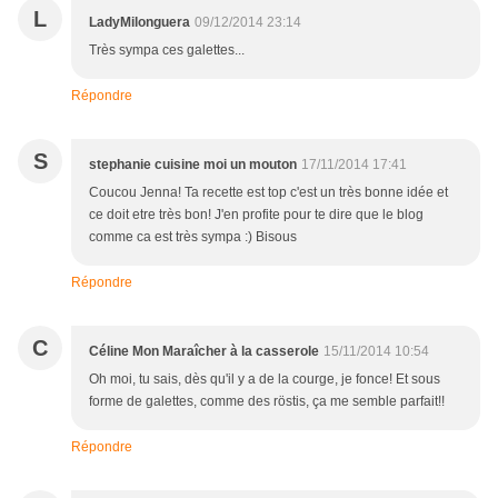
L
LadyMilonguera
09/12/2014 23:14
Très sympa ces galettes...
Répondre
S
stephanie cuisine moi un mouton
17/11/2014 17:41
Coucou Jenna! Ta recette est top c'est un très bonne idée et
ce doit etre très bon! J'en profite pour te dire que le blog
comme ca est très sympa :) Bisous
Répondre
C
Céline Mon Maraîcher à la casserole
15/11/2014 10:54
Oh moi, tu sais, dès qu'il y a de la courge, je fonce! Et sous
forme de galettes, comme des röstis, ça me semble parfait!!
Répondre