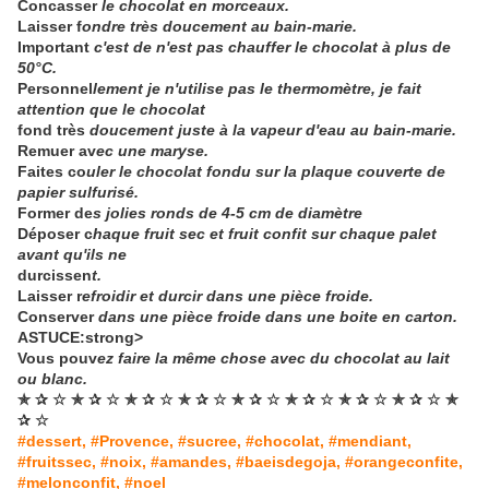
Concasser
le chocolat en morceaux.
Laisser f
ondre très doucement au bain-marie.
Important
c'est de n'est pas chauffer le chocolat à plus de
50°C.
Personnel
lement je n'utilise pas le thermomètre, je fait
attention que le chocolat
fond très
doucement juste à la vapeur d'eau au bain-marie.
Remuer av
ec une maryse.
Faites co
uler le chocolat fondu sur la plaque couverte de
papier sulfurisé.
Former de
s jolies ronds de 4-5 cm de diamètre
Déposer c
haque fruit sec et fruit confit sur chaque palet
avant qu'ils ne
durcissen
t.
Laisser r
efroidir et durcir dans une pièce froide.
Conserver
dans une pièce froide dans une boite en carton.
ASTUCE:
strong>
Vous pouv
ez faire la même chose avec du chocolat au lait
ou blanc.
✯ ✰ ☆ ✯ ✰ ☆ ✯ ✰ ☆ ✯ ✰ ☆ ✯ ✰ ☆ ✯ ✰ ☆ ✯ ✰ ☆ ✯ ✰ ☆ ✯
✰ ☆
#dessert, #Provence, #sucree, #chocolat, #mendiant,
#fruitssec, #noix, #amandes, #baeisdegoja, #orangeconfite,
#melonconfit, #noel