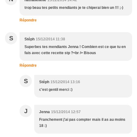
nathalielielie
15/12/2014 14:42
trop beau tes petits mendiants je te chiperai bien un !!! ;-)
Répondre
S
Stéph
15/12/2014 11:38
Superbes tes mendiants Jenna ! Combien est ce que tu en
fais avec cette recette stp ?<br /> Bisous
Répondre
S
Stéph
15/12/2014 13:16
c'est gentil merci :)
J
Jenna
15/12/2014 12:57
Franchement j'ai pas compter mais il as au moins
18 :)