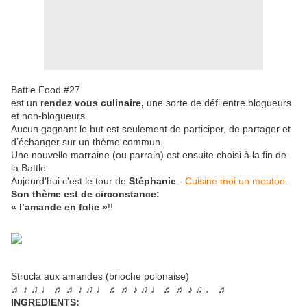
Battle Food #27
est un r
endez vous culinaire,
une sorte de défi entre blogueurs
et non-blogueurs.
Aucun gagnant le but est seulement de participer, de partager et
d’échanger sur un thème commun.
Une nouvelle marraine (ou parrain) est ensuite choisi à la fin de
la Battle.
Aujourd'hui c'est le tour de
Stéphanie
-
Cuisine moi un mouton
.
Son thème est de circonstance:
« l’amande en folie »
!!
Strucla aux amandes (brioche polonaise)
♬ ♪ ♫ ♩ ♬ ♬ ♪ ♫ ♩ ♬ ♬ ♪ ♫ ♩ ♬ ♬ ♪ ♫ ♩ ♬
INGREDIENTS: