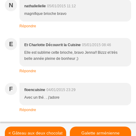
N
nathalielielie
05/01/2015 11:12
magnifique brioche bravo
Répondre
E
Et Charlotte Découvrit la Cuisine
05/01/2015 08:46
Elle est sublime cette brioche, bravo Jenna!! Bizzz et très
belle année pleine de bonheur ;)
Répondre
F
floencuisine
04/01/2015 23:29
Avec un thé. .. j'adore
Répondre
< Gâteau aux deux chocolat
Galette arménienne