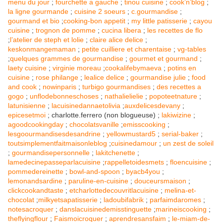
menu du jour
;
fourchette a gauche
;
tinou cuisine
;
cook’n’blog
;
la ligne gourmande
;
cuisine 2 soeurs
;
c.gourmandise
;
gourmand et bio
;
cooking-bon appetit
;
my little patisserie
;
cayou
cuisine
;
trognon de pomme
;
cucina libera
;
les recettes de flo
;
l’atelier de steph et lolie
;
claire alice delice
;
keskonmangemaman
;
petite cuilliere et charentaise
;
vg-tables
;
quelques grammes de gourmandise
;
gourmet et gourmand
;
laety cuisine
;
virginie moreau
;
cookalifebymaeva
;
potins en
cuisine
;
rose philange
;
lealice delice
;
gourmandise julie
;
food
and cook
;
nowinparis
;
turbigo gourmandises
;
des recettes a
gogo
;
unflodebonneschoses
;
nathalielielie
;
popoteetnature
;
latunisienne
;
lacuisinedannaetolivia
;
auxdelicesdevany
;
epicesetmoi
; charlotte.ferrero (non blogueuse) ;
lakiwizine
;
agoodcookingday
;
chocolatsvanille
;
emisscooking
;
lesgoourmandisesdesandrine
;
yellowmustard5
;
serial-baker
;
toutsimplementfaitmaisonleblog
;
cuisinedamour
;
un zest de soleil
;
gourmandisepersonnelle
;
lakitchenette
;
lamedecinepasseparlacuisine
;
rappelletoidesmets
;
floencuisine
;
pommedereinette
;
bowl-and-spoon
;
byacb4you
;
lemonandsardine
;
paruline-en-cuisine
;
douceursmaison
;
clickcookandtaste
;
etcharlottedecouvritlacuisine
;
melina-et-
chocolat
;
milkyetsapatisserie
;
ladoubifabrik
;
parfaimdaromes
;
notesacroquer
;
danslacuisinedemisstinguette
;
marineiscooking
;
theflyingflour
;
Faismoicroquer
;
aprendresansfaim
;
le-miam-de-