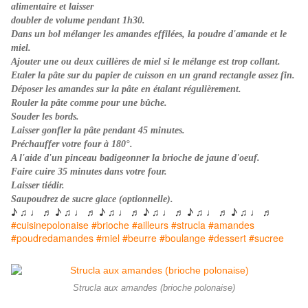
alimentaire et laisser
doubler de volume pendant 1h30.
Dans un bol mélanger les amandes effilées, la poudre d'amande et le
miel.
Ajouter une ou deux cuillères de miel si le mélange est trop collant.
Etaler la pâte sur du papier de cuisson en un grand rectangle assez fin.
Déposer les amandes sur la pâte en étalant régulièrement.
Rouler la pâte comme pour une bûche.
Souder les bords.
Laisser gonfler la pâte pendant 45 minutes.
Préchauffer votre four à 180°.
A l'aide d'un pinceau badigeonner la brioche de jaune d'oeuf.
Faire cuire 35 minutes dans votre four.
Laisser tiédir.
Saupoudrez de sucre glace (optionnelle).
♪ ♫ ♩ ♬ ♪ ♫ ♩ ♬ ♪ ♫ ♩ ♬ ♪ ♫ ♩ ♬ ♪ ♫ ♩ ♬ ♪ ♫ ♩ ♬
#cuisinepolonaise #brioche #ailleurs #strucla #amandes
#poudredamandes #miel #beurre #boulange #dessert #sucree
Strucla aux amandes (brioche polonaise)