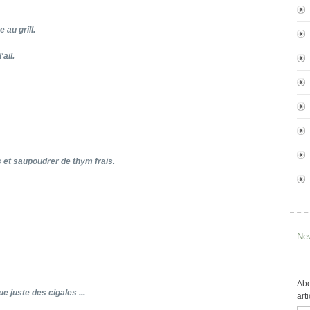
au grill.
ail.
 et saupoudrer de thym frais.
New
Abo
e juste des cigales ...
art