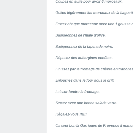
Coupe
z en suite pour avoir 6 morceaux.
Grill
es légèrement les morceaux de la baguette 
Frott
ez chaque morceaux avec une 1 gousse d'
Badig
eonnez de l'huile d'olive.
Badig
eonnez de la tapenade noire.
Dépos
ez des aubergines confites.
Finis
sez par le fromage de chèvre en tranches
Enfou
rnez dans le four sous le grill.
Laiss
er fondre le fromage.
Serve
z avec une bonne salade verte.
Régal
ez-vous !!!!!!
Ca se
nt bon la Garrigues de Provence il manqu