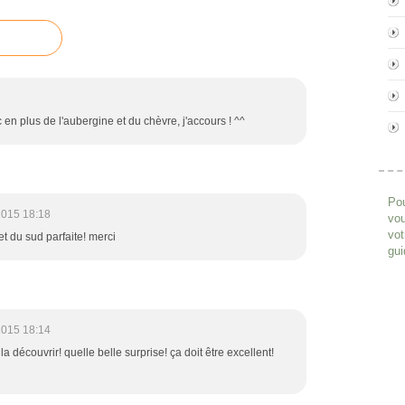
c en plus de l'aubergine et du chèvre, j'accours ! ^^
Pou
2015 18:18
vou
vot
et du sud parfaite! merci
gui
2015 18:14
a découvrir! quelle belle surprise! ça doit être excellent!