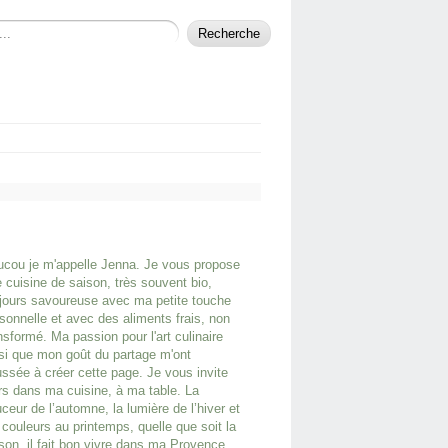
cou je m'appelle Jenna. Je vous propose
 cuisine de saison, très souvent bio,
jours savoureuse avec ma petite touche
sonnelle et avec des aliments frais, non
nsformé. Ma passion pour l'art culinaire
si que mon goût du partage m'ont
ssée à créer cette page. Je vous invite
rs dans ma cuisine, à ma table. La
ceur de l’automne, la lumière de l’hiver et
 couleurs au printemps, quelle que soit la
son, il fait bon vivre dans ma Provence.