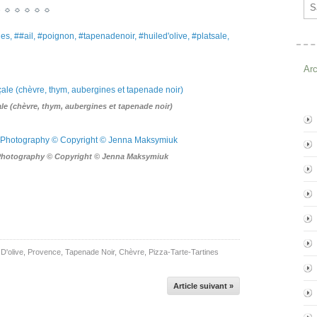
Ema
☼ ☼ ☼ ☼ ☼ ☼
s, ##ail, #poignon, #tapenadenoir, #huiled'olive, #platsale,
Ar
ale (chèvre, thym, aubergines et tapenade noir)
 Photography © Copyright © Jenna Maksymiuk
 D'olive
,
Provence
,
Tapenade Noir
,
Chèvre
,
Pizza-Tarte-Tartines
Article suivant »