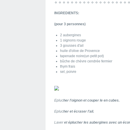
☼ ☼ ☼ ☼ ☼ ☼ ☼ ☼ ☼ ☼ ☼ ☼ ☼ ☼ ☼ ☼ ☼ ☼ 
INGREDIENTS:
(pour 3 personnes)
2 aubergines
1 oignons rouge
3 gousses d'ail
huile d'olive de Provence
tapenade noire(un petit pot)
bûche de chèvre cendrée fermier
thym frais
sel, poivre
Epluc
her l'oignon et couper le en cubes.
Epluc
her et écraser l'ail.
Laver
et éplucher les aubergines avec un éc