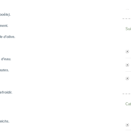
poêle).
ement.
Su
e d'olive.
 d'eau.
nutes.
froidir.
Cat
wichs.