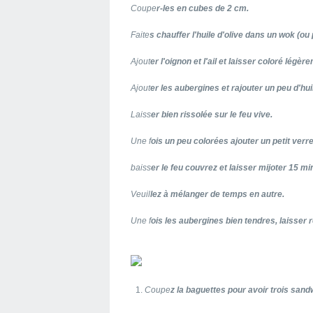
Coupe
r-les en cubes de 2 cm.
Faite
s chauffer l'huile d'olive dans un wok (ou 
Ajout
er l'oignon et l'ail et laisser coloré légèr
Ajout
er les aubergines et rajouter un peu d'huil
Laiss
er bien rissolée sur le feu vive.
Une f
ois un peu colorées ajouter un petit verre
baiss
er le feu couvrez et laisser mijoter 15 mi
Veuil
lez à mélanger de temps en autre.
Une f
ois les aubergines bien tendres, laisser re
Coupe
z la baguettes pour avoir trois sand