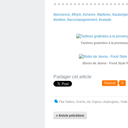
☼ ☼ ☼ ☼ ☼ ☼ ☼ ☼ ☼ ☼ ☼ ☼ ☼ ☼ ☼ ☼ ☼ ☼ 
#provence, #thym, #chevre, #tartines, #aubergine
#entree, #accompagnement, #salade
Tartines gratinées à la provenç
Bistro de Jenna - Food Style
Partager cet article
Repost
0
Plat Salées
,
Entrée
,
Ail
,
Oignon
,
Aubergines
,
Huile
« Article précédent