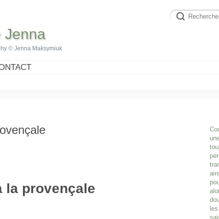
e Jenna
phy © Jenna Maksymiuk
ONTACT
rovençale
Cou
une
tou
per
tra
ain
pou
à la provençale
alo
dou
les
sai