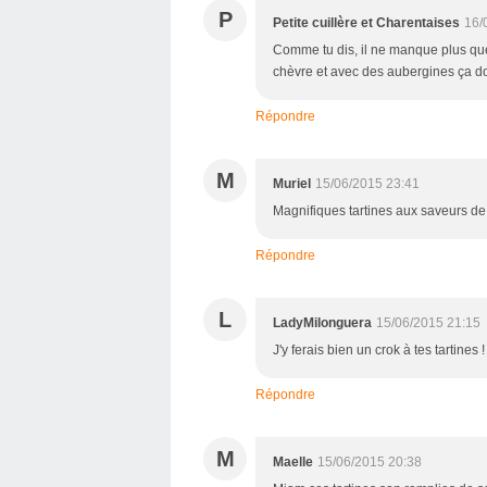
P
Petite cuillère et Charentaises
16/
Comme tu dis, il ne manque plus que 
chèvre et avec des aubergines ça doit
Répondre
M
Muriel
15/06/2015 23:41
Magnifiques tartines aux saveurs de 
Répondre
L
LadyMilonguera
15/06/2015 21:15
J'y ferais bien un crok à tes tartines !
Répondre
M
Maelle
15/06/2015 20:38