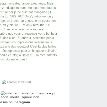
serai ravie d'échanger avec vous. Mais
ez indulgents avec moi pour mes fautes
criture car je ne suis pas française ;-)
na LE "BISTRO" On s'y retrouve, on y
ge, on y boit, on y joue, on y cause, on
it, on y pleure ... et on y retourne. Le
stro" se raconte et nous raconte ...
spère que vous y trouverez votre bonheur
fil des clics. Et surtout, n’hésitez pas à
nvoyer vos impressions lorsque vous
tez une des recettes! C’est la plus belles
 récompenses pour un blogueur culinaire!
dédie ce blog à Davy et Ella mes enfants
ris. Bonne lecture !
nd me on
Instagram