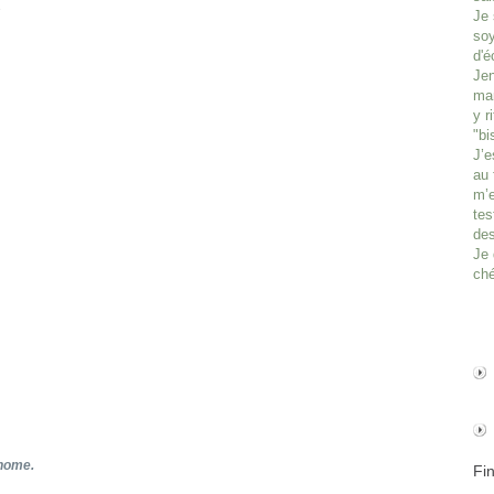
☼
Je 
soy
d'é
Jen
man
y r
"bi
J’e
au 
m’e
tes
des
Je 
ché
onome.
Fi