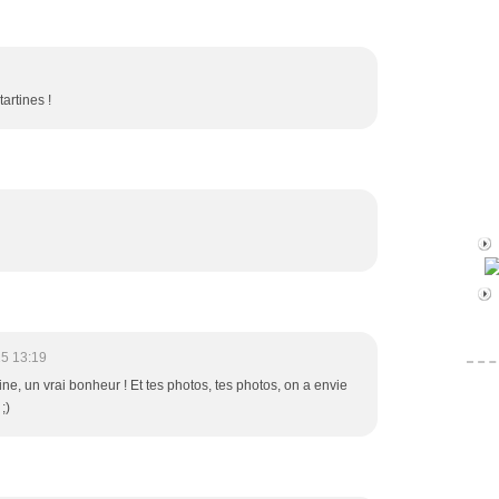
tartines !
5 13:19
ine, un vrai bonheur ! Et tes photos, tes photos, on a envie
;)