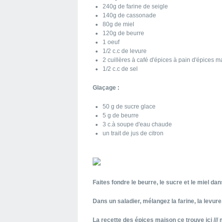
240g de farine de seigle
140g de cassonade
80g de miel
120g de beurre
1 oeuf
1/2 c.c de levure
2 cuillères à café d'épices à pain d'épices 
1/2 c.c de sel
Glaçage :
50 g de sucre glace
5 g de beurre
3 c.à soupe d'eau chaude
un trait de jus de citron
Faites fondre le beurre, le sucre et le miel da
Dans un saladier, mélangez la farine, la levure,
La recette des épices maison ce trouve ici ///