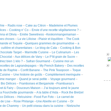
phie
–
Radis rose
–
Cake au Citron
–
Madeleine et Plumes
lices
–
Cooking n’ Co
–
Envie d’une recette végétarienne ?
–
nna et Olivia
–
Emilie Sweetness
–
Keskonmangemaman
–
nes choses
–
La vie Lilloise
–
Plaisir et équilibre
–
The Cook
mande et Toquée
–
Quelques grammes de gourmandise
–
a
e cuillère et charentaises
–
Le blog de Cata
–
Cooking & Bon
hocolate Target
–
Marmotte Cuisine
–
Le Culinarium
–
Les
 Chocolat
–
Aux délices de Vany
–
Le P’tit grain de Sucre
–
riez bien 1 kilo ?
–
Safran Gourmand
–
Cuisine moi un
 recettes de Lagrandepages
–
My French Bakery
–
Des recettes
te de Raphie
–
Confit Banane
–
The Pink Teaspoon
–
Toque
 Cuisine
–
Une histoire de goûts
–
Complètement meringuée
–
aime manger
–
Quand je serai petite
–
Voyage gourmand
–
–
Bio Délices
–
Framboises et Bergamote
–
Frambuesa’s
et & Fairy
–
Douceurs Maison
–
J’ai toujours aimé le jaune
La Fourchette gourmande
–
A la table d’Aida
–
Rock the Bretzel
co Délices
–
Helcuisine
–
Food Fun Foto
–
Le carnet de
 de Lise
–
Rose Philange
–
Une Abeille en Cuisine
–
Dr
rie de Chammy
–
Un petit oiseau dans la cuisine
–
Nietzsche