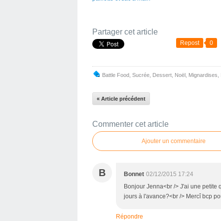
Partager cet article
Repost
0
Battle Food
,
Sucrée
,
Dessert
,
Noël
,
Mignardises
,
« Article précédent
Commenter cet article
Ajouter un commentaire
B
Bonnet
02/12/2015 17:24
Bonjour Jenna<br /> J'ai une petite 
jours à l'avance?<br /> Mercî bcp po
Répondre