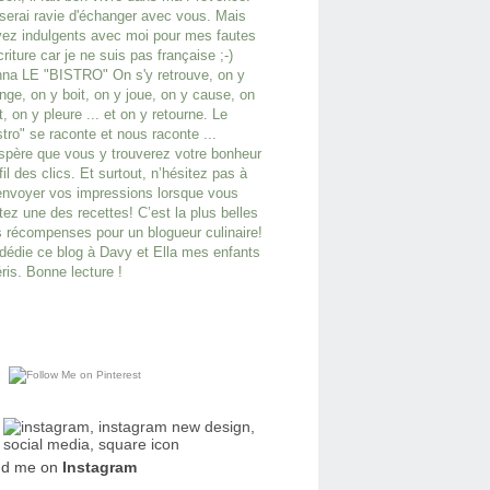
serai ravie d'échanger avec vous. Mais
ez indulgents avec moi pour mes fautes
criture car je ne suis pas française ;-)
na LE "BISTRO" On s'y retrouve, on y
ge, on y boit, on y joue, on y cause, on
it, on y pleure ... et on y retourne. Le
stro" se raconte et nous raconte ...
spère que vous y trouverez votre bonheur
fil des clics. Et surtout, n’hésitez pas à
nvoyer vos impressions lorsque vous
tez une des recettes! C’est la plus belles
 récompenses pour un blogueur culinaire!
dédie ce blog à Davy et Ella mes enfants
ris. Bonne lecture !
nd me on
Instagram