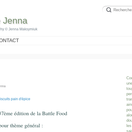
e Jenna
phy © Jenna Maksymiuk
ONTACT
Cou
une
enna
tou
per
tra
ain
pou
 37ème édition de la Battle Food
alo
dou
pour thème général :
les
sai