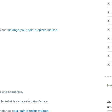
maison
melange-pour-pain-d-epices-maison
New
ns une casserole.
 le sel et les épices à pain d'épice.
Abo
art
 melange-p
our-pain-d-epice-maison