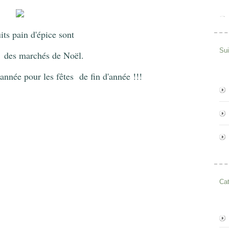
its pain d'épice sont
Su
s
des marchés de Noël.
nnée pour les fête
s
de fin d'année !!!
Cat