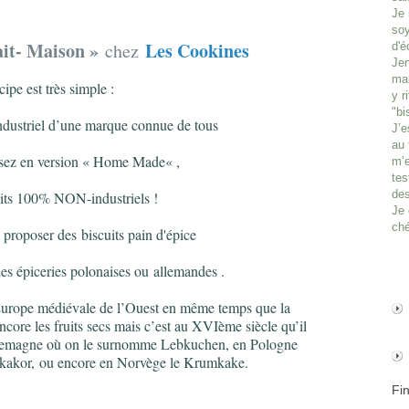
Je 
soy
ait
- M
aison »
Les Cookines
chez
d'é
Jen
man
cipe est très simple :
y r
"bi
ndustriel d’une marque connue de tous
J’e
au 
isez en version « Home Made« ,
m’e
tes
des
its 100% NON-industriels !
Je 
ché
 proposer des biscuits pain d'épice
les épicerie
s
polonaise
s
ou allemande
s
.
’Europe médiévale de l’Ouest en même temps que la
core les fruits secs mais c’est au XVIème siècle qu’il
Allemagne où on le surnomme Lebkuchen, en Pologne
rkakor, ou encore en Norvège le Krumkake.
Fi