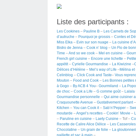
Liste des participants :
Les Cookines
–
Pauline B
–
Les Carnets de So
d’autruche
–
Pourquoi je grossis
–
Contes et Dé
Miss Elka
–
Evin sur son nuage
–
La cuisine d’A
Bistro de Jenna
–
Cook n’ blog
–
Un Flo de bon
Time
–
And so we cook
–
Mel en cuisine
–
Gour
French girl cuisine
–
Encore une lichette
–
Petit
appétit
–
Cyrielle Gourmandise
–
La Kiwizine
–
C
Délices d’Hélène
–
Mel’s way of Life
–
Mélina et
Celinblog
–
Click Cook and Taste
–
Vous reprend
Mouton
–
Food and Cook
–
Les Bonnes petites
à Gogo
–
By ACB 4 You
–
Gourmiland
–
La Popo
de choc
–
Cook a Life
–
G comme goût
–
Lalala
Gourmandise personnelle
–
Qui aime cuisiner 
Craquounette Avenue
–
Gustativement parlant
Kitchen
–
You can Cook it
–
Sab’n’Pepper
–
Swe
moutarde
–
Angel’s recettes
–
Cookin’ Movie
–
–
Paruline en cuisine
–
Laety Cuisine
– Tof –
Co
Recette de Calire Alice Délice
–
Les Casseroles
Chocolatine
–
Un grain de folie
–
La gloutonne
paillette et sac à main
–