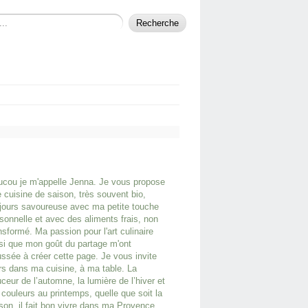
cou je m'appelle Jenna. Je vous propose
 cuisine de saison, très souvent bio,
jours savoureuse avec ma petite touche
sonnelle et avec des aliments frais, non
nsformé. Ma passion pour l'art culinaire
si que mon goût du partage m'ont
ssée à créer cette page. Je vous invite
rs dans ma cuisine, à ma table. La
ceur de l’automne, la lumière de l’hiver et
 couleurs au printemps, quelle que soit la
son, il fait bon vivre dans ma Provence.