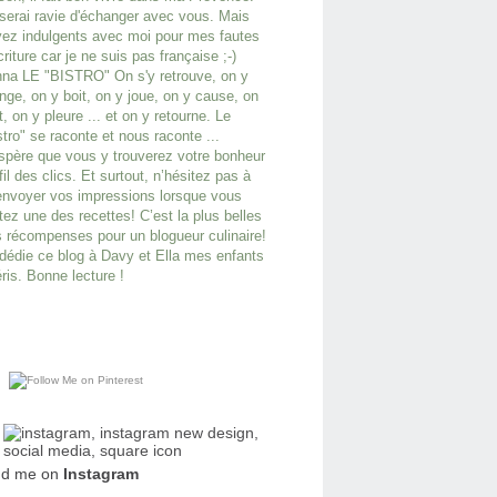
serai ravie d'échanger avec vous. Mais
ez indulgents avec moi pour mes fautes
criture car je ne suis pas française ;-)
na LE "BISTRO" On s'y retrouve, on y
ge, on y boit, on y joue, on y cause, on
it, on y pleure ... et on y retourne. Le
stro" se raconte et nous raconte ...
spère que vous y trouverez votre bonheur
fil des clics. Et surtout, n’hésitez pas à
nvoyer vos impressions lorsque vous
tez une des recettes! C’est la plus belles
 récompenses pour un blogueur culinaire!
dédie ce blog à Davy et Ella mes enfants
ris. Bonne lecture !
nd me on
Instagram