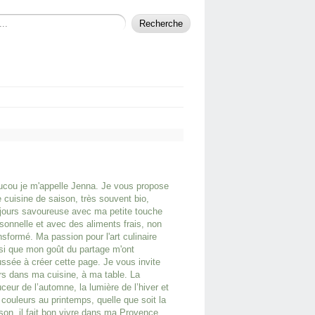
cou je m'appelle Jenna. Je vous propose
 cuisine de saison, très souvent bio,
jours savoureuse avec ma petite touche
sonnelle et avec des aliments frais, non
nsformé. Ma passion pour l'art culinaire
si que mon goût du partage m'ont
ssée à créer cette page. Je vous invite
rs dans ma cuisine, à ma table. La
ceur de l’automne, la lumière de l’hiver et
 couleurs au printemps, quelle que soit la
son, il fait bon vivre dans ma Provence.