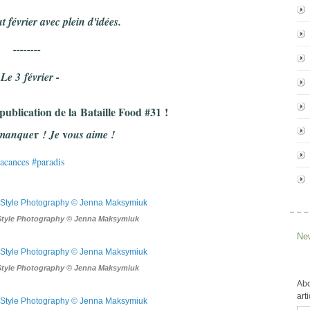
t février avec plei
n
d'idées.
--------
 Le 3 février -
 publication de la
Bataille Food #31
!
r
v
 manque
! Je
ous aime !
acances #p
aradis
Style Photography © Jenna Maksymiuk
New
Style Photography © Jenna Maksymiuk
Abo
art