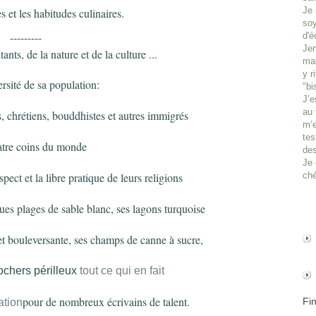
Je 
 et les habitudes culinaires.
soy
---------
d'é
Jen
ants, de la nature et de la culture ...
man
y r
ersité de sa population:
"bi
J’e
au 
chrétiens, bouddhistes et autres immigrés
m’e
tes
atre coins du monde
des
Je 
pect et la libre pratique de leurs religions
ché
ques plages de sable blanc, ses lagons turquoise
e et bouleversante, ses champs de canne à sucre,
ochers périlleux
tout ce qui en fait
pour de nombreux écrivains de talent.
Fi
ation