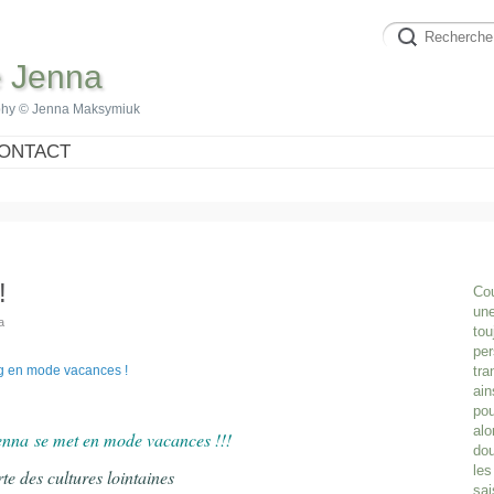
e Jenna
phy © Jenna Maksymiuk
ONTACT
!
Cou
une
a
tou
per
tra
ain
pou
alo
enna
se met en mode vacances !!!
dou
les
te des cultures lointaines
sai