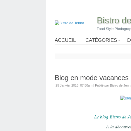
Bistro d
Food Style Photogra
ACCUEIL
CATÉGORIES
C
Blog en mode vacances 
25 Janvier 2016, 07:50am
|
Publié par Bistro de Jenn
L
e blog
Bistro de J
A la découver