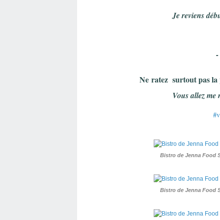
Je reviens débu
-
N
e rate
z
surtout pas la
Vous allez me
#v
Bistro de Jenna Food 
Bistro de Jenna Food 