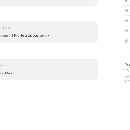
6 09:52
es !!!!! Profite :) Bisous Jenna
Pou
09:50
vou
s photos
vot
gui