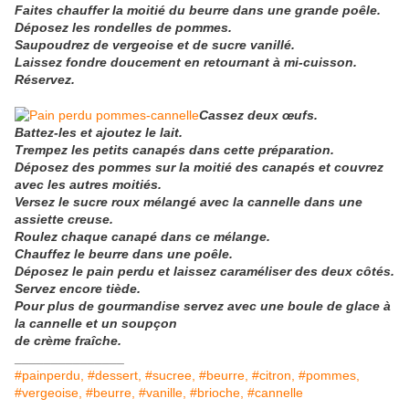
Faites chauffer la moitié
du
beurre
dans une
grande poêle.
Déposez les rondelles de pommes.
Saupoudrez de vergeoise et de sucre vani
llé.
La
i
ssez fondre doucement en retournant
à
mi-cuisson.
Réservez.
Cassez deux
œufs
.
Battez-les et ajoutez
le
lait.
Trempez les pe
tit
s canapés dans cette préparation.
Déposez des pommes sur la moitié des canapés et couv
rez
avec les autres moiti
és.
Vers
ez
le sucre roux mélang
é
avec la cannelle dans une
assiette creuse.
Roulez chaque canapé dans ce mélange
.
Chauffez le beurre dans une poêle.
Dépos
ez
le pain perdu et laiss
ez
caraméliser
des
deux
côtés
.
Serv
ez
encore tiède.
Pour plus de gourmandise serv
ez
avec une boule de glace
à
la cannelle et un soupçon
de crème fr
aî
che.
_______________
#painperdu, #dessert, #sucree, #beurre, #citron, #pommes,
#vergeoise, #beurre, #vanille, #brioche, #cannelle