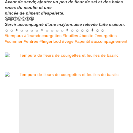
Avant de servir, ajouter un peu de fleur de sel et des baies
roses du moulin et une
pincée de piment d'espelette.
ⒶⓈⓉⓊⒸⒺⓈ
Servir accompagné d'une mayonnaise relevée faite maison.
☼ ☼ ☀ ☼ ☼ ☼ ☼ ☀ ☼ ☼ ☼ ☼ ☀ ☼ ☼ ☼ ☼ ☀ ☼ ☼
#tempura #fleursdecourgettes #feuilles #basilic #courgettes
#summer #entree #fingerfood #vege #aperitif #accompagnement