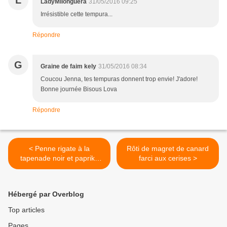
L
LadyMilonguera
31/05/2016 09:25
Irrésistible cette tempura...
Répondre
G
Graine de faim kely
31/05/2016 08:34
Coucou Jenna, tes tempuras donnent trop envie! J'adore!
Bonne journée Bisous Lova
Répondre
< Penne rigate à la
Rôti de magret de canard
tapenade noir et paprika
farci aux cerises >
fumée
Hébergé par Overblog
Top articles
Pages