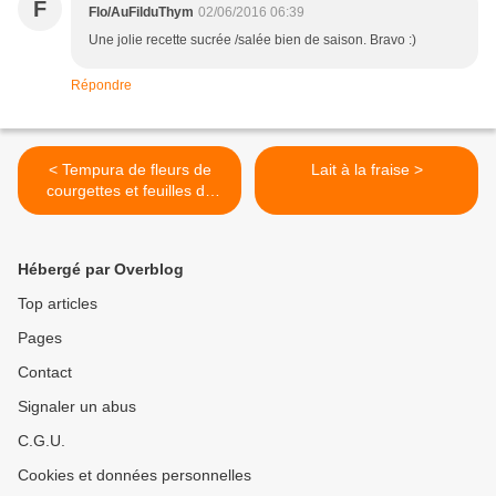
F
Flo/AuFilduThym
02/06/2016 06:39
Une jolie recette sucrée /salée bien de saison. Bravo :)
Répondre
< Tempura de fleurs de
Lait à la fraise >
courgettes et feuilles de
basilic
Hébergé par Overblog
Top articles
Pages
Contact
Signaler un abus
C.G.U.
Cookies et données personnelles