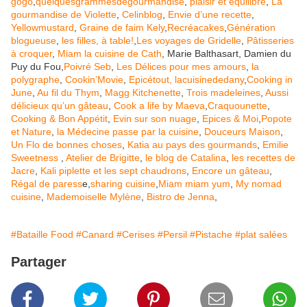
gogo
,
quelquesgrammesdegourmandise
,
plaisir et équilibre
,
La
gourmandise de Violette
,
Celinblog
,
Envie d’une recette
,
Yellowmustard
,
Graine de faim Kely
,
Recréacakes
,
Génération
blogueuse
,
les filles, à table!
,
Les voyages de Gridelle
,
Pâtisseries
à croquer
,
Miam la cuisine de Cath
, Marie Balthasart, Damien du
Puy du Fou,
Poivré Seb
,
Les Délices pour mes amours
,
la
polygraphe
,
Cookin’Movie
,
Epicétout, lacuisinededany
,
Cooking in
June
,
Au fil du Thym
,
Magg Kitchenette
,
Trois madeleines
,
Aussi
délicieux qu’un gâteau
,
Cook a life by Maeva
,
Craquounette
,
Cooking & Bon Appétit
,
Evin sur son nuage
,
Epices & Moi
,
Popote
et Nature
,
la Médecine passe par la cuisine
,
Douceurs Maison
,
Un Flo de bonnes choses
,
Katia au pays des gourmands
,
Emilie
Sweetness
,
Atelier de Brigitte
,
le blog de Catalina
,
les recettes de
Jacre
,
Kali piplette et les sept chaudrons
,
Encore un gâteau
,
Régal de paress
e,
sharing cuisine
,
Miam miam yum
,
My nomad
cuisine
,
Mademoiselle Mylène
,
Bistro de Jenna
,
#Bataille Food
#Canard
#Cerises
#Persil
#Pistache
#plat salées
Partager