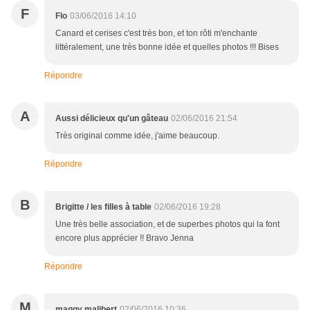
F
Flo
03/06/2016 14:10
Canard et cerises c'est très bon, et ton rôti m'enchante
littéralement, une très bonne idée et quelles photos !!! Bises
Répondre
A
Aussi délicieux qu'un gâteau
02/06/2016 21:54
Très original comme idée, j'aime beaucoup.
Répondre
B
Brigitte / les filles à table
02/06/2016 19:28
Une très belle association, et de superbes photos qui la font
encore plus apprécier !! Bravo Jenna
Répondre
M
maggy malibert
02/06/2016 10:36