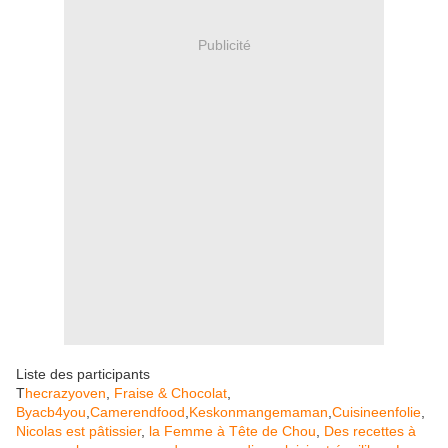
Publicité
Liste des participants
T
hecrazyoven
,
Fraise & Chocolat
,
Byacb4you
,
Camerendfood
,
Keskonmangemaman
,
Cuisineenfolie
,
Nicolas est pâtissier
,
la Femme à Tête de Chou
,
Des recettes à