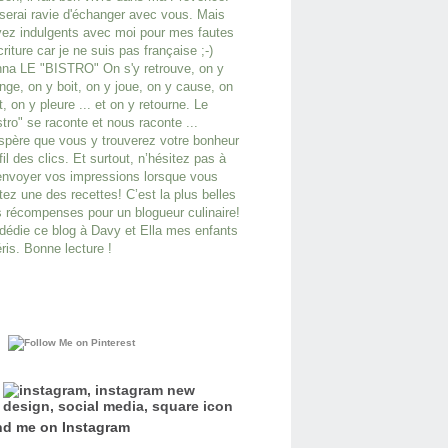
serai ravie d'échanger avec vous. Mais
ez indulgents avec moi pour mes fautes
criture car je ne suis pas française ;-)
na LE "BISTRO" On s'y retrouve, on y
ge, on y boit, on y joue, on y cause, on
it, on y pleure ... et on y retourne. Le
stro" se raconte et nous raconte ...
spère que vous y trouverez votre bonheur
fil des clics. Et surtout, n’hésitez pas à
nvoyer vos impressions lorsque vous
tez une des recettes! C’est la plus belles
 récompenses pour un blogueur culinaire!
dédie ce blog à Davy et Ella mes enfants
ris. Bonne lecture !
nd me on
Instagram