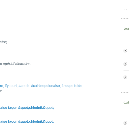
Su
aire;
 apéritif dinatoire.
bre, #yaourt, #aneth, #cuisinepolonaise, #soupefroide,
>
Cat