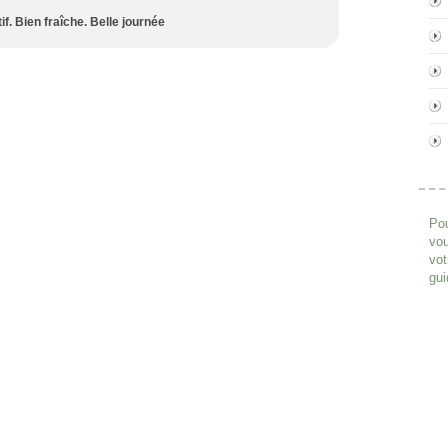
if. Bien fraîche. Belle journée
Pou
vou
vot
gui