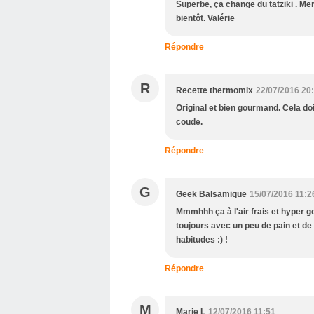
Superbe, ça change du tatziki . Mer
bientôt. Valérie
Répondre
R
Recette thermomix
22/07/2016 20
Original et bien gourmand. Cela doi
coude.
Répondre
G
Geek Balsamique
15/07/2016 11:2
Mmmhhh ça à l'air frais et hyper g
toujours avec un peu de pain et d
habitudes :) !
Répondre
M
Marie L
12/07/2016 11:51