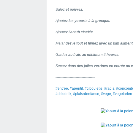
Salez
et poivrez.
Ajout
ez les yaourts à la grecque.
Ajout
ez l'aneth ciselée.
Mélan
gez le tout et filmez avec un film aliment
Garde
z au frais au minimum 4 heures.
Serve
z dans des jolies verrines en entrée ou en
---------
------------------------
#entree, #aperitif, #ciboulette, #radis, #concom
#chlodnik, #plaisrdenfance, #vege, #vegetarien