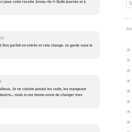
Ema
ci pour cette recette Jenna.<br /> Belle journée et à
Ar
:13
t être parfait en entrée et cela change. Je garde sous le
6
oûteux. Je ne cuisine jamais les radis, les mangeant
e beurre... mais tu me donne envie de changer mes