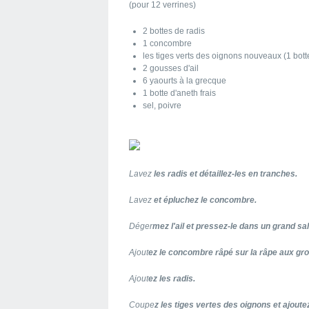
(pour 12 verrines)
2 bottes de radis
1 concombre
les tiges verts des oignons nouveaux (1 bott
2 gousses d'ail
6 yaourts à la grecque
1 botte d'aneth frais
sel, poivre
Lavez
les radis et détaillez-les en tranches.
Lavez
et épluchez le concombre.
Déger
mez l'ail et pressez-le dans un grand sal
Ajout
ez le concombre râpé sur la râpe aux gro
Ajout
ez les radis.
Coupe
z les tiges vertes des oignons et ajoutez