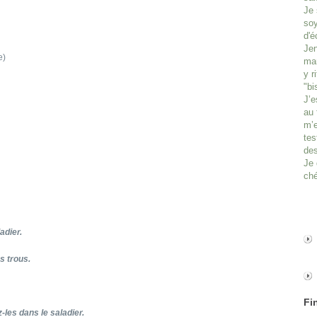
Je 
soy
d'é
Jen
e)
man
y r
"bi
J’e
au 
m’e
tes
des
Je 
ché
adier.
s trous.
Fi
-les dans le saladier.