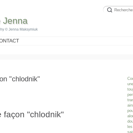
e Jenna
phy © Jenna Maksymiuk
ONTACT
on "chlodnik"
Cou
une
tou
per
tra
ain
pou
e façon "chlodnik"
alo
dou
les
sai