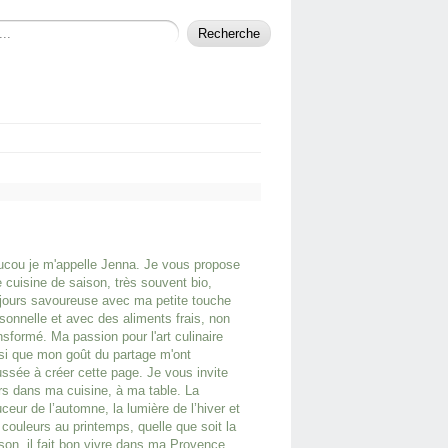
cou je m'appelle Jenna. Je vous propose
 cuisine de saison, très souvent bio,
jours savoureuse avec ma petite touche
sonnelle et avec des aliments frais, non
nsformé. Ma passion pour l'art culinaire
si que mon goût du partage m'ont
ssée à créer cette page. Je vous invite
rs dans ma cuisine, à ma table. La
ceur de l’automne, la lumière de l’hiver et
 couleurs au printemps, quelle que soit la
son, il fait bon vivre dans ma Provence.