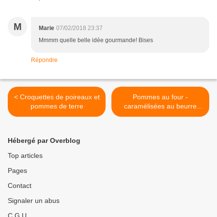
M
Marie
07/02/2018 23:37
Mmmm quelle belle idée gourmande! Bises
Répondre
< Croquettes de poireaux et
Pommes au four -
pommes de terre
caramélisées au beurre
épicé >
Hébergé par Overblog
Top articles
Pages
Contact
Signaler un abus
C.G.U.