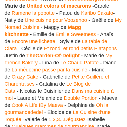
Marie de
United colors of macarons
-
Carole
de
Ramène la popotte
- Patou de
Karibo Sakafo
-
Natly de
Une cuisine pour Voozenoo
- Gaëlle de
My
Nomad Cuisine
- Maggy de
Magg
kitchnette
-
Emilie de
Emilie Sweetness
- Anaïs
de
Encore une lichette
- Sylvie de
La table de
Clara
- Cécile de
Et rond, et rond petits Platapons
-
Justin de
TheGarden-Of-Delight
-
Marie de
My
French Bakery
- Lina de
Le Chaud Patate
- Diane
de
La médecine passe par la cuisine
- Marie
de
Crazy Cake
- Gabrielle de
Petite Cuillère et
Charentaises
- Catalina de
Le Blog de
Cata
- Nicolas le Cuisinier de
Dans ma cuisine à
moi
- Laure et Mélanie de
Double Portion
- Maeva
de
Cook A Life !By Maeva
-
Delphine de
Oh la
gourmandededel
- Elodide de
La Cuisine d'une
Toquée
-Valérie de
1,2,3...Dégustez
-Isabelle
de
Quelques grammes de gourmandise
-Marie