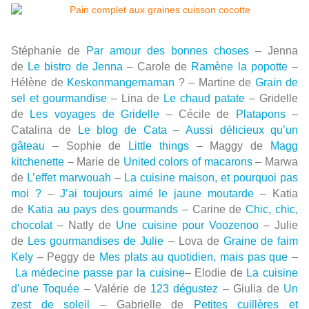
Stéphanie de
Par amour des bonnes choses
– Jenna
de
Le bistro de Jenna
– Carole de
Ramène la popotte
–
Hélène de
Keskonmangemaman
? – Martine de
Grain de
sel et gourmandise
– Lina de
Le chaud patate
– Gridelle
de
Les voyages de Gridelle
– Cécile de
Platapons
–
Catalina de
Le blog de Cata
–
Aussi délicieux qu’un
gâteau
– Sophie de
Little things
– Maggy de
Magg
kitchenette
– Marie de
United colors of macarons
– Marwa
de
L’effet marwouah
–
La cuisine maison, et pourquoi pas
moi ?
–
J’ai toujours aimé le jaune moutarde
– Katia
de
Katia au pays des gourmands
– Carine de
Chic, chic,
chocolat
– Natly de
Une cuisine pour Voozenoo
– Julie
de
Les gourmandises de Julie
– Lova de
Graine de faim
Kely
– Peggy de
Mes plats au quotidien, mais pas que
–
La médecine passe par la cuisine
– Elodie de
La cuisine
d’une Toquée
– Valérie de
123 dégustez
– Giulia de
Un
zest de soleil
– Gabrielle de
Petites cuillères et