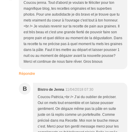
Coucou jenna. Tout d'abord je voulais te féliciter pour ton
magnifique blog, tes recettes originales et tes superbes
photos. Pour une autodidacte je dis bravo et je trouve que tu
mets vraiment du coeur à l'ouvrage c'est tout à ton honneur.
<br /> Je voulais revenir sur ta recette de pain aux graines. Il
est très beau et c'est une grande fierté de pouvoir faire son
propre pain et quel délice au moment de la dégustation. Dans
ta recette tu ne précise pas à quel moment tu mets les graines
dans la pâte. Faut il les mettre au départ et laisser pousser 1
nuit ou au moment de dégazer avant la nouvelle pousse?
Merci et continue de nous faire rêver. Gros bisous
Répondre
B
Bistro de Jenna
11/04/2018 07:30
Coucou Patricia,<br /> J’ai du oublier de préciser.
Oui on mets tout ensemble et on laisse pousser
gentiment. On dégaze même pas la pâte en suite
juste on là replis comme un portefeuille. Comme
précisé dans ma Recette. Moi non le touche mieux
c’est. Merci pour ton gentil message merci pour les