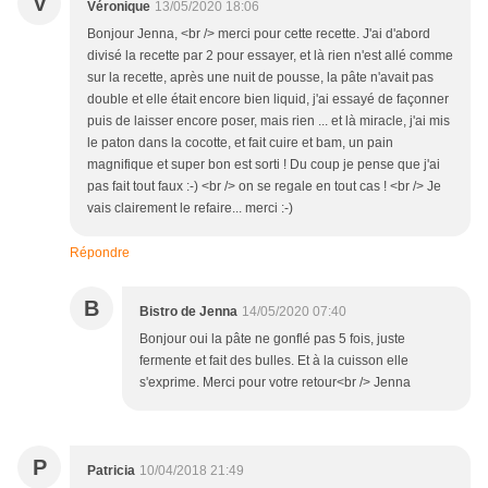
V
Véronique
13/05/2020 18:06
Bonjour Jenna, <br /> merci pour cette recette. J'ai d'abord
divisé la recette par 2 pour essayer, et là rien n'est allé comme
sur la recette, après une nuit de pousse, la pâte n'avait pas
double et elle était encore bien liquid, j'ai essayé de façonner
puis de laisser encore poser, mais rien ... et là miracle, j'ai mis
le paton dans la cocotte, et fait cuire et bam, un pain
magnifique et super bon est sorti ! Du coup je pense que j'ai
pas fait tout faux :-) <br /> on se regale en tout cas ! <br /> Je
vais clairement le refaire... merci :-)
Répondre
B
Bistro de Jenna
14/05/2020 07:40
Bonjour oui la pâte ne gonflé pas 5 fois, juste
fermente et fait des bulles. Et à la cuisson elle
s'exprime. Merci pour votre retour<br /> Jenna
P
Patricia
10/04/2018 21:49