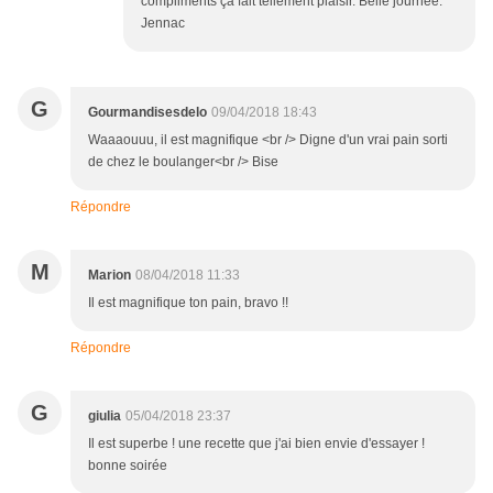
compliments ça fait tellement plaisir. Belle journée.
Jennac
G
Gourmandisesdelo
09/04/2018 18:43
Waaaouuu, il est magnifique <br /> Digne d'un vrai pain sorti
de chez le boulanger<br /> Bise
Répondre
M
Marion
08/04/2018 11:33
Il est magnifique ton pain, bravo !!
Répondre
G
giulia
05/04/2018 23:37
Il est superbe ! une recette que j'ai bien envie d'essayer !
bonne soirée