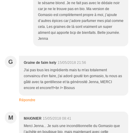
le sésame blond. Je ne fait pas avec le dédale noir
car je ne le trouve pas en bio. Ma version de
Gomasio est complètement propre à moi, j’ajoute
d’autres épices car j’adore parfumer mes plat comme
cela. Les graines de là sont vraiment un super
aliment qui apporte bcp de bienfaits. Belle journée.
Jenna
G
Graine de faim kely
15/05/2018 21:56
J'ai pas tous les ingrédients mais tu m'as totalement
convaincu d'en faire, j'ai adoré gouté ton gomasio, tu nous as
gâté avec ta gentillesse et ta générosité Jenna, MERCI
encore et encore!!!<br /> Bisous
Répondre
M
MAIGNIER
15/05/2018 08:41
Merci Jenna... Je suis une inconditionnelle du Gomasio que
j’achète en boutique bio, mais maintenant avec cette