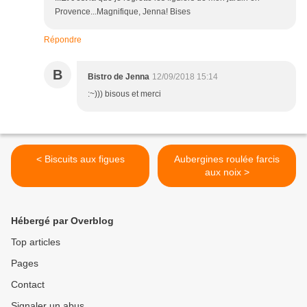
Provence...Magnifique, Jenna! Bises
Répondre
B
Bistro de Jenna
12/09/2018 15:14
:~))) bisous et merci
< Biscuits aux figues
Aubergines roulée farcis
aux noix >
Hébergé par Overblog
Top articles
Pages
Contact
Signaler un abus