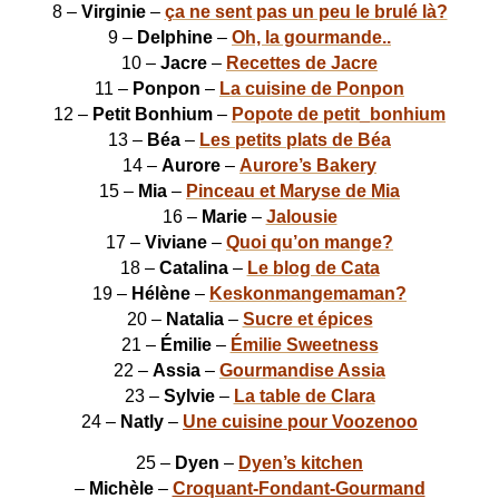
8 –
Virginie
–
ça ne sent pas un peu le brulé là?
9 –
Delphine
–
Oh, la gourmande..
10 –
Jacre
–
Recettes de Jacre
11 –
Ponpon
–
La cuisine de Ponpon
12 –
Petit Bonhium
–
Popote de petit_bonhium
13 –
Béa
–
Les petits plats de Béa
14 –
Aurore
–
Aurore’s Bakery
15 –
Mia
–
Pinceau et Maryse de Mia
16 –
Marie
–
Jalousie
17 –
Viviane
–
Quoi qu’on mange?
18 –
Catalina
–
Le blog de Cata
19 –
Hélène
–
Keskonmangemaman?
20 –
Natalia
–
Sucre et épices
21 –
Émilie
–
Émilie Sweetness
22 –
Assia
–
Gourmandise Assia
23 –
Sylvie
–
La table de Clara
24 –
Natly
–
Une cuisine pour Voozenoo
25 –
Dyen
–
Dyen’s kitchen
–
Michèle
–
Croquant-Fondant-Gourmand