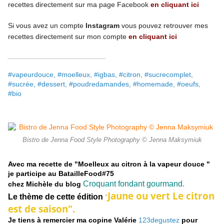
recettes directement
sur ma page
Facebook
en cliquant ici
Si vous avez un compte
Instagram
vous pouvez retrouver mes
recettes
directement
sur mon compte
en cliquant ici
____________________________
#vapeurdouce, #moelleux, #igbas, #citron, #sucrecomplet,
#sucrée, #dessert, #poudredamandes, #homemade, #oeufs,
#bio
Bistro de Jenna Food Style Photography © Jenna Maksymiuk
Avec ma recette de "Moelleux au citron à la vapeur douce "
je participe au BatailleFood#75
Croquant fondant gourmand
.
chez Michèle du blog
Jaune ou vert
Le citron
Le thème de cette édition
"
est de saison".
Je tiens à remercier ma copine Valérie
123degustez
pour