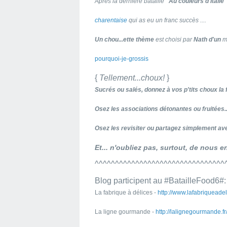
Après la dernière bataille
"Au couleurs d'Italie"
charentaise
qui as eu un franc succès ....
Un chou...ette thème
est choisi par
Nath d'un
m
pourquoi-je-grossis
{
Tellement...choux!
}
Sucrés ou salés, donnez à vos p'tits choux la
Osez les associations détonantes ou fruitées..
Osez les revisiter ou partagez simplement ave
Et... n'oubliez pas, surtout, de nous en 
^^^^^^^^^^^^^^^^^^^^^^^^^^^^^^^^
Blog participent au #BatailleFood6#:
La fabrique à délices -
http://www.lafabriqueadeli
La ligne gourmande -
http://lalignegourmande.fr