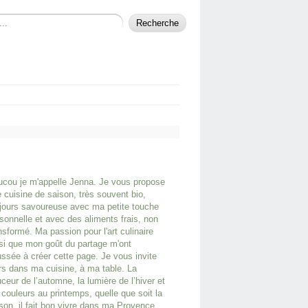
cou je m'appelle Jenna. Je vous propose
 cuisine de saison, très souvent bio,
jours savoureuse avec ma petite touche
sonnelle et avec des aliments frais, non
nsformé. Ma passion pour l'art culinaire
si que mon goût du partage m'ont
ssée à créer cette page. Je vous invite
rs dans ma cuisine, à ma table. La
ceur de l’automne, la lumière de l’hiver et
 couleurs au printemps, quelle que soit la
son, il fait bon vivre dans ma Provence.