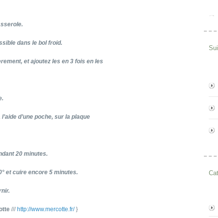
casserole.
sible dans le bol froid.
Su
rement, et ajoutez les en 3 fois en les
e.
l’aide d’une poche, sur la plaque
endant 20 minutes.
0° et cuire encore 5 minutes.
Cat
nir.
otte
///
http://www.mercotte.fr/
}