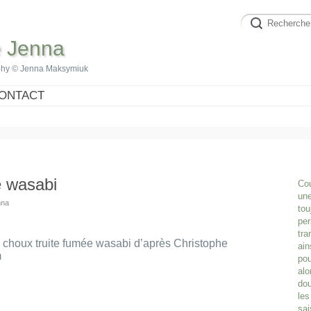
e Jenna
phy © Jenna Maksymiuk
ONTACT
e wasabi
Cou
une
nna
tou
per
tra
s choux truite fumée wasabi d’après Christophe
ain
m
pou
alo
dou
les
sai