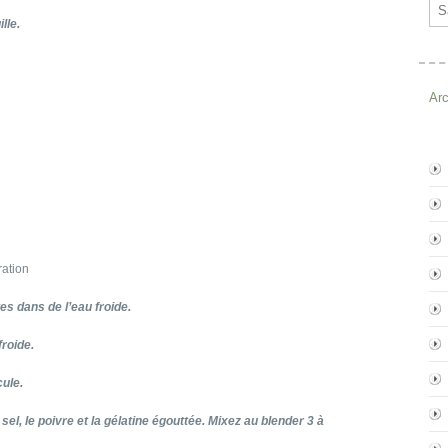
Ema
lle.
Ar
ration
es dans de l’eau froide.
froide.
cule.
sel, le poivre et la gélatine égouttée. Mixez au blender 3 à