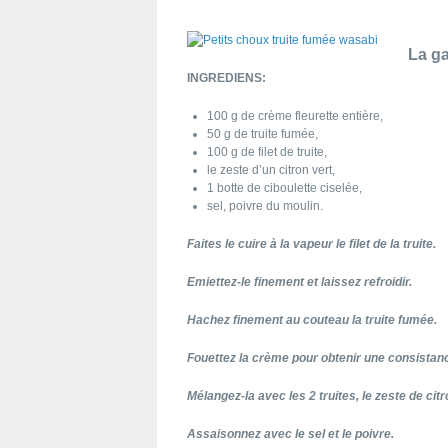
La ga
INGREDIENS:
100 g de crème fleurette entière,
50 g de truite fumée,
100 g de filet de truite,
le zeste d’un citron vert,
1 botte de ciboulette ciselée,
sel, poivre du moulin.
Faites le cuire à la vapeur le filet de la truite.
Emiettez-le finement et laissez refroidir.
Hachez finement au couteau la truite fumée.
Fouettez
la crème
pour obtenir une consistanc
Mélangez-la avec les 2 truites, le zeste de citro
Assaisonnez avec le sel et le poivre.