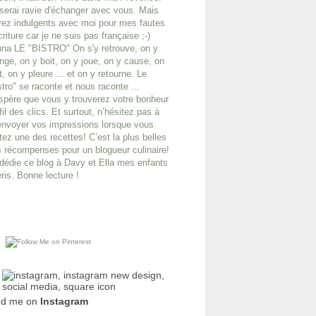
serai ravie d'échanger avec vous. Mais
ez indulgents avec moi pour mes fautes
criture car je ne suis pas française ;-)
na LE "BISTRO" On s'y retrouve, on y
ge, on y boit, on y joue, on y cause, on
it, on y pleure ... et on y retourne. Le
stro" se raconte et nous raconte ...
spère que vous y trouverez votre bonheur
fil des clics. Et surtout, n’hésitez pas à
nvoyer vos impressions lorsque vous
tez une des recettes! C’est la plus belles
 récompenses pour un blogueur culinaire!
dédie ce blog à Davy et Ella mes enfants
ris. Bonne lecture !
nd me on
Instagram