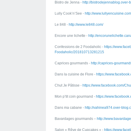
Bistro de Jenna -
http://bistrodejennablog.over-
Lully Cook’n’See -
http://www.lullyencuisine.com
Le 848 -
http://www.le848.com/
Encore une lichette -
http://encorunelichette.ca
Confessions de 2 Foodaholic -
https://www.fac
Foodaholic/201810713281215
Caprices gourmands -
http://caprices-gourmands
Dans la cuisine de Flore -
https://www.facebook.
Chut Je Pâtisse -
https://www.facebook.com/Chut
Mon p’tit coin gourmand -
https://www.facebook
Dans ma cabane -
http://vahinea974.over-blog.
Bavardages gourmands –
http://www.bavardage
Salon « Rêve de Cupcakes » -
https://www.fac