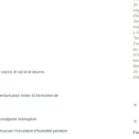
Je 
soy
d'é
Jen
man
y r
"bi
J’e
au 
m’e
tes
des
Je 
 sucre, le sel et le beurre.
ché
ouettant pour éviter la formation de
un amalgame homogène
 évacuer l’excèdent d’humidité pendant
Fi