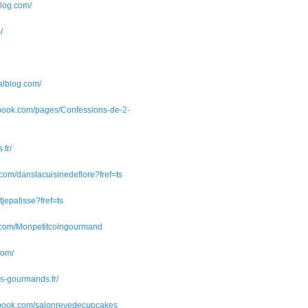
blog.com/
/
nalblog.com/
ebook.com/pages/Confessions-de-2-
.fr/
com/danslacuisinedeflore?fref=ts
jepatisse?fref=ts
.com/Monpetitcoingourmand
com/
s-gourmands.fr/
ebook.com/salonrevedecupcakes