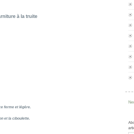
rniture à la truite
New
e ferme et légère.
n et la ciboulette.
Abo
art