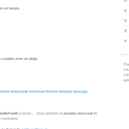
ps en temps.
e surplus avec un doigt.
Pou
vou
vot
gui
tefumee #ciboulette #citronvert #creme #wasabi #glacage
tailleFood6
à sonne .... Nous sommes le
premier mercredi
de
e novembre.