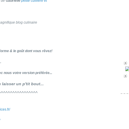
de
Gabrielle
petite cuilliere et
agnifique blog culinaire
 forme & le goût dont vous rêvez!
.
c nous votre version préférée...
laisser un p'tit bout...
^^^^^^^^^^^^^^^^^
ces.fr/
/