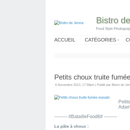
Bistro d
Food Style Photogra
ACCUEIL
CATÉGORIES
C
Petits choux truite fumé
6 Novembre 2013, 17:58pm
|
Publié par Bistro de Je
Petit
Ada
--------- #BatailleFood6# ---------
La pâte à choux :