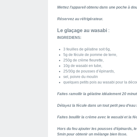
Mettez l’appareil obtenu dans une poche à doui
Réservez au réfrigérateur.
Le glaçage au wasabi
:
INGREDIENS:
3 feuilles de gélatine soit 6g,
5g de fécule de pomme de terre,
250g de crème fleurette,
10g de wasabi en tube,
25/30g de pousses d’épinards,
sel, poivre du moulin
quelques petits pois au wasabi pour la déco
Faites ramollir la gélatine idéalement 20 minut
Délayez la fécule dans un tout petit peu d’eau 
Faites bouillir la crème avec le wasabi et la fé
Hors du feu ajouter les pousses d’épinards, le 
5min pour obtenir un mélange bien lisse.