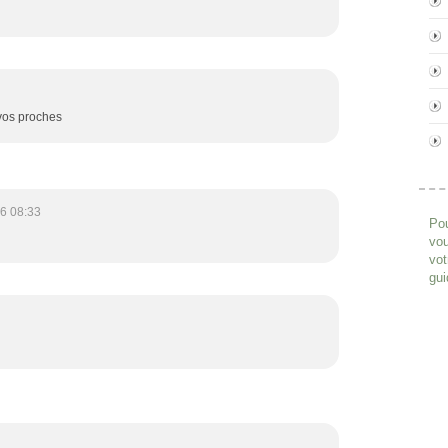
 vos proches
6 08:33
Pou
vou
vot
gui