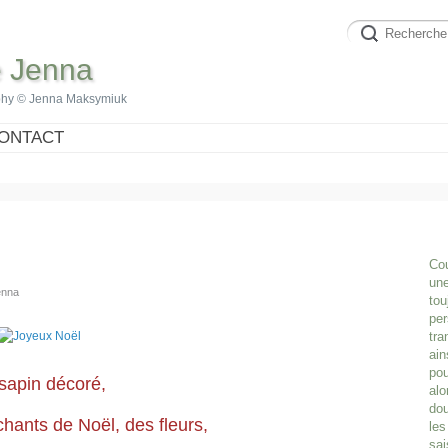
e Jenna
phy © Jenna Maksymiuk
ONTACT
Cou
une
enna
tou
per
tra
ain
pou
sapin décoré,
alo
dou
chants de No
ë
l, des fleurs,
les
sai