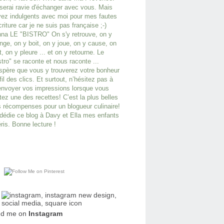
serai ravie d'échanger avec vous. Mais
ez indulgents avec moi pour mes fautes
criture car je ne suis pas française ;-)
na LE "BISTRO" On s'y retrouve, on y
ge, on y boit, on y joue, on y cause, on
it, on y pleure ... et on y retourne. Le
stro" se raconte et nous raconte ...
spère que vous y trouverez votre bonheur
fil des clics. Et surtout, n’hésitez pas à
nvoyer vos impressions lorsque vous
tez une des recettes! C’est la plus belles
 récompenses pour un blogueur culinaire!
dédie ce blog à Davy et Ella mes enfants
ris. Bonne lecture !
nd me on
Instagram