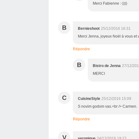
Merci Fabienne :-))))
B
Bernieshoot
25/12/2016 16:31
Merci Jenna, joyeux Noël à vous et
Répondre
B
Bistro de Jenna
27/12/201
MERCI
C
CuisineStyle
25/12/2016 15:09
S novim godom vas.<br /> Carmen.
Répondre
V
veronique
24/12/2016 19:22