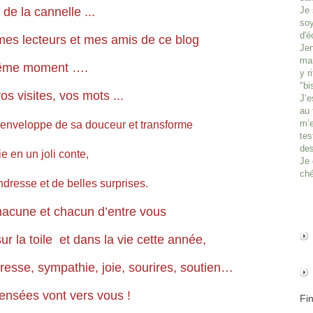
 de la cannelle ...
Je 
soy
d'é
mes lecteurs et mes amis de ce blog
Jen
man
ême moment ….
y r
"bi
os visites, vos mots ...
J’e
au 
m’e
enveloppe de sa douceur et transforme
tes
des
ie en un joli conte,
Je 
ché
endresse et de belles surprises.
acune et chacun d’entre vous
 la toile et dans la vie cette année,
resse, sympathie, joie, sourires, soutien…
ensées vont vers vous !
Fi