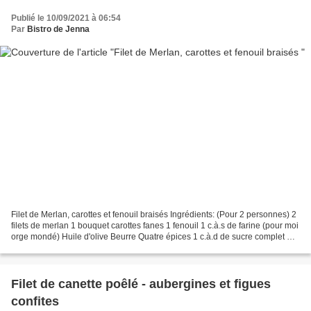
Publié le 10/09/2021 à 06:54
Par
Bistro de Jenna
Filet de Merlan, carottes et fenouil braisés Ingrédients: (Pour 2 personnes) 2
filets de merlan 1 bouquet carottes fanes 1 fenouil 1 c.à.s de farine (pour moi
orge mondé) Huile d'olive Beurre Quatre épices 1 c.à.d de sucre complet Sel
Poivre Sortir les...
Filet de canette poêlé - aubergines et figues
confites