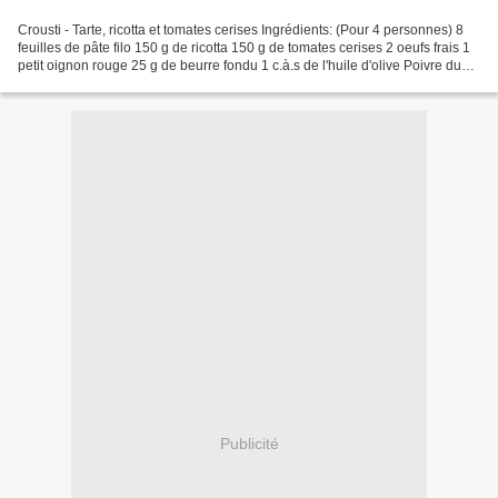
Crousti - Tarte, ricotta et tomates cerises Ingrédients: (Pour 4 personnes) 8
feuilles de pâte filo 150 g de ricotta 150 g de tomates cerises 2 oeufs frais 1
petit oignon rouge 25 g de beurre fondu 1 c.à.s de l'huile d'olive Poivre du
moulin Sel Préchauffez...
Publicité