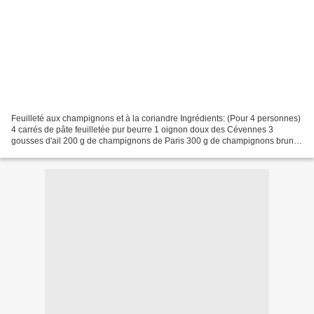
Feuilleté aux champignons et à la coriandre Ingrédients: (Pour 4 personnes)
4 carrés de pâte feuilletée pur beurre 1 oignon doux des Cévennes 3
gousses d'ail 200 g de champignons de Paris 300 g de champignons bruns
1/2 bouquet de coriandre fraiche 4 c.à.s...