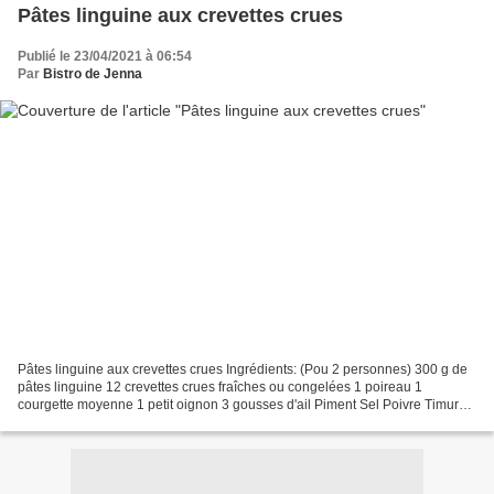
Pâtes linguine aux crevettes crues
Publié le 23/04/2021 à 06:54
Par
Bistro de Jenna
Pâtes linguine aux crevettes crues Ingrédients: (Pou 2 personnes) 300 g de
pâtes linguine 12 crevettes crues fraîches ou congelées 1 poireau 1
courgette moyenne 1 petit oignon 3 gousses d'ail Piment Sel Poivre Timur
de moulin Epices Max Daumin Huile d'olive...