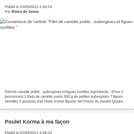
Publié le 03/09/2021 à 06:54
Par
Bistro de Jenna
Filet de canette poêlé - aubergines et figues confites Ingrédients : (Pour 2
personnes) 2 filets de canette parés 300 g de petites aubergines 7 figues
violettes 3 gousses d'ail Huile d'olive Beurre Sel Poivre du moulin Quatre
épices 1 c.à.d de sucre complet...
Poulet Korma à ma façon
Publié le 01/09/2021 à 06:54