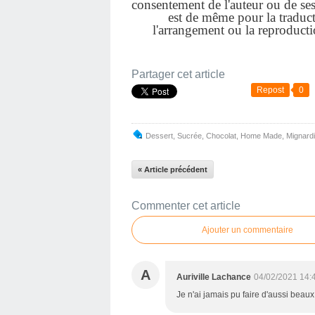
consentement de l'auteur ou de ses a
est de même pour la traduct
l'arrangement ou la reproduct
Partager cet article
Repost
0
Dessert
,
Sucrée
,
Chocolat
,
Home Made
,
Mignard
« Article précédent
Commenter cet article
Ajouter un commentaire
A
Auriville Lachance
04/02/2021 14:
Je n'ai jamais pu faire d'aussi beaux 