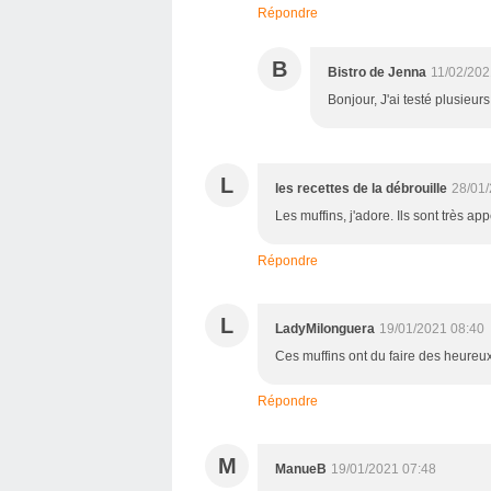
Répondre
B
Bistro de Jenna
11/02/202
Bonjour, J'ai testé plusieurs
L
les recettes de la débrouille
28/01/
Les muffins, j'adore. Ils sont très app
Répondre
L
LadyMilonguera
19/01/2021 08:40
Ces muffins ont du faire des heureux
Répondre
M
ManueB
19/01/2021 07:48