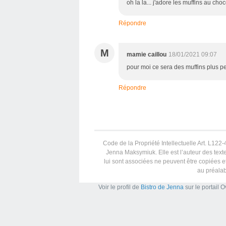
oh la la... j'adore les muffins au c
Répondre
M
mamie caillou
18/01/2021 09:07
pour moi ce sera des muffins plus peti
Répondre
Code de la Propriété Intellectuelle Art. L122-4
Jenna Maksymiuk. Elle est l’auteur des texte
lui sont associées ne peuvent être copiées et
au préalab
Voir le profil de
Bistro de Jenna
sur le portail 