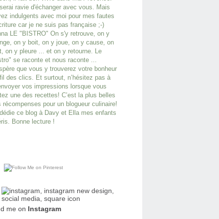
serai ravie d'échanger avec vous. Mais
ez indulgents avec moi pour mes fautes
criture car je ne suis pas française ;-)
na LE "BISTRO" On s'y retrouve, on y
ge, on y boit, on y joue, on y cause, on
it, on y pleure ... et on y retourne. Le
stro" se raconte et nous raconte ...
spère que vous y trouverez votre bonheur
fil des clics. Et surtout, n’hésitez pas à
nvoyer vos impressions lorsque vous
tez une des recettes! C’est la plus belles
 récompenses pour un blogueur culinaire!
dédie ce blog à Davy et Ella mes enfants
ris. Bonne lecture !
nd me on
Instagram