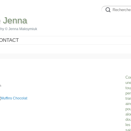
e Jenna
phy © Jenna Maksymiuk
ONTACT
Cou
une
a
tou
per
tra
ain
pou
alo
dou
les
sai