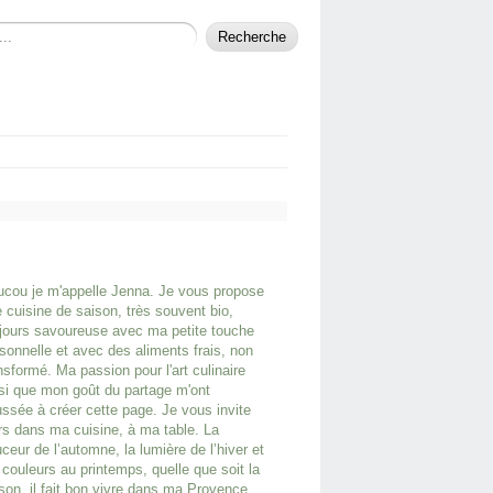
cou je m'appelle Jenna. Je vous propose
 cuisine de saison, très souvent bio,
jours savoureuse avec ma petite touche
sonnelle et avec des aliments frais, non
nsformé. Ma passion pour l'art culinaire
si que mon goût du partage m'ont
ssée à créer cette page. Je vous invite
rs dans ma cuisine, à ma table. La
ceur de l’automne, la lumière de l’hiver et
 couleurs au printemps, quelle que soit la
son, il fait bon vivre dans ma Provence.