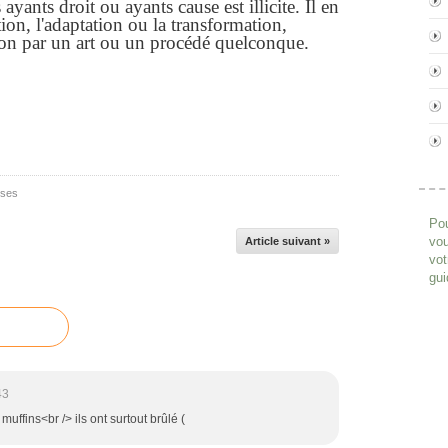
yants droit ou ayants cause est illicite. Il en
ion, l'adaptation ou la transformation,
ion par un art ou un procédé quelconque.
ises
Pou
vou
Article suivant »
vot
gui
43
muffins<br /> ils ont surtout brûlé (