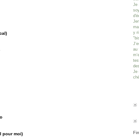
Je 
soy
d'é
Jen
man
y r
cal)
"bi
J’e
au 
é
m’e
tes
des
Je 
ché
io
Fi
l pour moi)