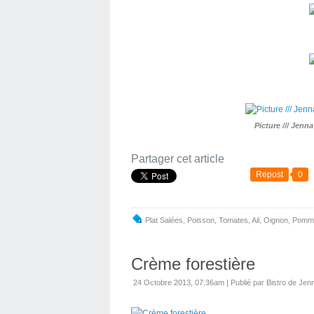
Picture /// Jenn
Partager cet article
Repost
0
Plat Salées
,
Poisson
,
Tomates
,
Ail
,
Oignon
,
Pomme
Crème forestière
24 Octobre 2013, 07:36am
|
Publié par Bistro de Jen