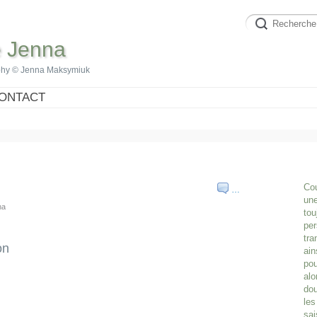
e Jenna
phy © Jenna Maksymiuk
ONTACT
Cou
…
une
na
tou
per
tra
on
ain
pou
alo
dou
les
sai