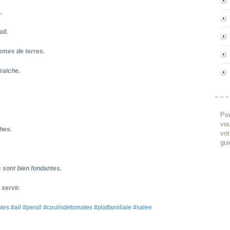
.
il.
mmes de terres.
fraiche.
Pou
vou
ches.
vot
gui
 sont bien fondantes.
servir.
s #ail #persil #coulisdetomates #platfamiliale #salee