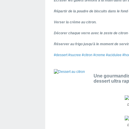
Ecraser les galets bretons à la main dans un 
Répartir de la poudre de biscuits dans le fond
Verser la crème au citron.
Décorer chaque verre avec le zeste de citron 
Réserver au frigo jusqu'à le moment de servir
#dessert #sucree #citron #creme #acidulee #h
Une gourmandise
dessert ultra rap
D
D