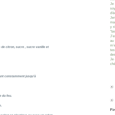
Je 
soy
d'é
Jen
man
y r
"bi
J’e
au 
m’e
de citron, sucre , sucre vanille et
tes
des
Je 
ché
muant constamment jusqu'à
e du feu.
e.
Fi