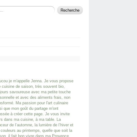
cou je m'appelle Jenna. Je vous propose
 cuisine de saison, très souvent bio,
jours savoureuse avec ma petite touche
sonnelle et avec des aliments frais, non
nsformé. Ma passion pour l'art culinaire
si que mon goût du partage m'ont
ssée à créer cette page. Je vous invite
rs dans ma cuisine, à ma table. La
ceur de l’automne, la lumière de l’hiver et
 couleurs au printemps, quelle que soit la
son, il fait bon vivre dans ma Provence.