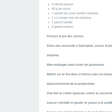
3 citrons jeunes
60 g de sucre
1 sachet de sucre vanille naturelle
1 c.à soupe rase de maïzena
1 yaourt vanille
8 galets bretons
Presser le jus des citrons.
Dans une casserole a fond épais, verser le jus 
maïzena
.
Bien mélanger pour éviter les grumeaux.
Mettre sur le feu doux et laisse cuire en re
épaississement de la préparation.
Une fois la crème épaissie, retirer la casserol
Laisser refroidir et ajouter le yaourt à la vanill