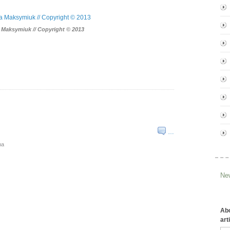
a Maksymiuk // Copyright © 2013
…
na
New
Abo
art