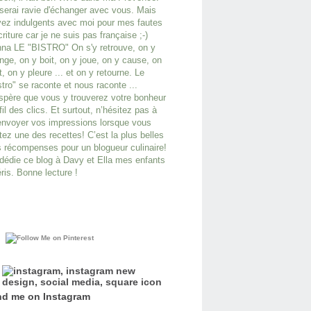
serai ravie d'échanger avec vous. Mais
ez indulgents avec moi pour mes fautes
criture car je ne suis pas française ;-)
na LE "BISTRO" On s'y retrouve, on y
ge, on y boit, on y joue, on y cause, on
it, on y pleure ... et on y retourne. Le
stro" se raconte et nous raconte ...
spère que vous y trouverez votre bonheur
fil des clics. Et surtout, n’hésitez pas à
nvoyer vos impressions lorsque vous
tez une des recettes! C’est la plus belles
 récompenses pour un blogueur culinaire!
dédie ce blog à Davy et Ella mes enfants
ris. Bonne lecture !
nd me on
Instagram