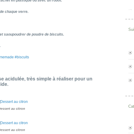
sachet en plastique ou avec un
robot.
 de chaque verre.
Su
et saoupoudrer de poudre de biscuits.
.
omemade #biscuits
 acidulée, très simple à réaliser pour un
ide.
Cat
essert au citron
essert au citron