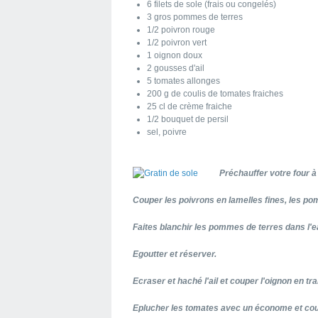
6 filets de sole (frais ou congelés)
3 gros pommes de terres
1/2 poivron rouge
1/2 poivron vert
1 oignon doux
2 gousses d'ail
5 tomates allonges
200 g de coulis de tomates fraiches
25 cl de crème fraiche
1/2 bouquet de persil
sel, poivre
Préchauffer votre four à
Couper les poivrons en lamelles fines,
les po
Faites blanchir les pommes de terres dans l'e
Egoutter et réserver.
Ecraser et haché l'ail et couper l'oignon en tr
Eplucher les tomates avec un économe et coup