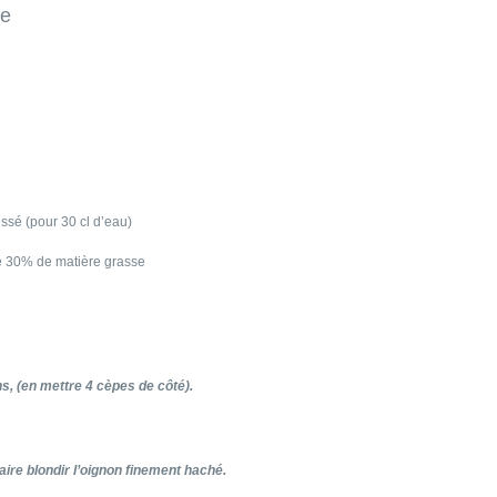
re
issé (pour 30 cl d’eau)
se 30% de matière grasse
, (en mettre 4 cèpes de côté).
aire blondir l’oignon finement haché.