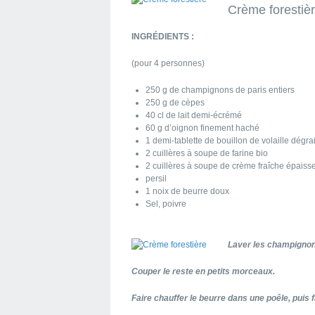
Crème forestiè
INGRÉDIENTS :
(pour 4 personnes)
250 g de champignons de paris entiers
250 g de cèpes
40 cl de lait demi-écrémé
60 g d’oignon finement haché
1 demi-tablette de bouillon de volaille dégra
2 cuillères à soupe de farine bio
2 cuillères à soupe de crème fraîche épais
persil
1 noix de beurre doux
Sel, poivre
Laver les champignons
Couper le reste en petits morceaux.
Faire chauffer le beurre dans une poêle, puis f