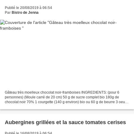
Publié le 20/08/2019 à 06:54
Par
Bistro de Jenna
Gâteau très moelleux chocolat noir-framboises INGREDIENTS: (pour 6
personnes) (Moule carré de 20 cm) 50 g de sucre complet bio 180g de
chocolat noir 70% 1 courgette (140 g environ) bio ou 60 g de beurre 3 oeufs
bio 80 g de framboises friaches 90 g de...
Aubergines grillées et la sauce tomates cerises
Publié le 16/08/2019 à 06:54