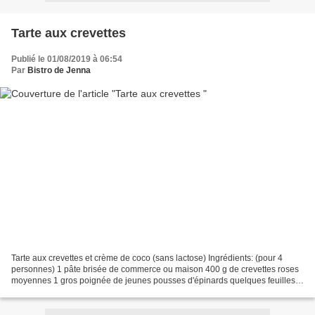
Tarte aux crevettes
Publié le 01/08/2019 à 06:54
Par
Bistro de Jenna
Tarte aux crevettes et crème de coco (sans lactose) Ingrédients: (pour 4
personnes) 1 pâte brisée de commerce ou maison 400 g de crevettes roses
moyennes 1 gros poignée de jeunes pousses d'épinards quelques feuilles
de roquette fraiche 2 petites courgettes...