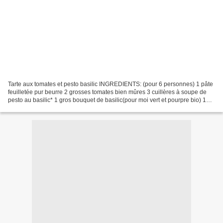
Tarte aux tomates et pesto basilic INGREDIENTS: (pour 6 personnes) 1 pâte
feuilletée pur beurre 2 grosses tomates bien mûres 3 cuillères à soupe de
pesto au basilic* 1 gros bouquet de basilic(pour moi vert et pourpre bio) 1
poignée de noix de cajou JusteBio...