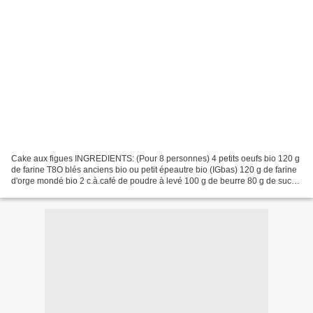
Cake aux figues INGREDIENTS: (Pour 8 personnes) 4 petits oeufs bio 120 g
de farine T8O blés anciens bio ou petit épeautre bio (IGbas) 120 g de farine
d'orge mondé bio 2 c.à.café de poudre à levé 100 g de beurre 80 g de sucre
complet bio (ou 50 g de sucre...