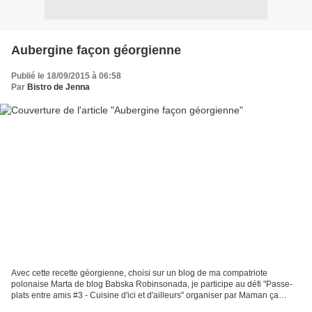
Aubergine façon géorgienne
Publié le 18/09/2015 à 06:58
Par
Bistro de Jenna
Avec cette recette géorgienne, choisi sur un blog de ma compatriote
polonaise Marta de blog Babska Robinsonada, je participe au défi "Passe-
plats entre amis #3 - Cuisine d'ici et d'ailleurs" organiser par Maman ça
deborde sur l'inictative de Corinne de...