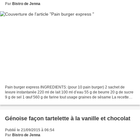
Par
Bistro de Jenna
Pain burger express INGREDIENTS: (pour 10 pain burger) 2 sachet de
levure instantanée 220 ml de lait 100 ml d’eau 55 g de beurre 20 g de sucre
9 g de sel 1 œuf 560 g de farine tout usage graines de sésame La recette
préviens d'un super blog Aux delices...
Génoise façon tartelette à la vanille et chocolat
Publié le 21/09/2015 à 06:54
Par
Bistro de Jenna