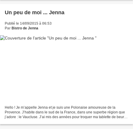
Un peu de moi ... Jenna
Publié le 14/09/2015 à 06:53
Par
Bistro de Jenna
Hello ! Je m’appelle Jenna et je suis une Polonaise amoureuse de la
Provence. J’habite dans le sud de la France, dans une superbe région que
j’adore : le Vaucluse. J’ai mis des années pour troquer ma tablette de beurre
contre l’huile d’olive du sud… alors...