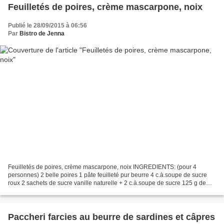
Feuilletés de poires, crème mascarpone, noix
Publié le 28/09/2015 à 06:56
Par
Bistro de Jenna
Feuilletés de poires, crème mascarpone, noix INGREDIENTS: (pour 4
personnes) 2 belle poires 1 pâte feuilleté pur beurre 4 c.à.soupe de sucre
roux 2 sachets de sucre vanille naturelle + 2 c.à.soupe de sucre 125 g de
mascarpone 10 noix concassées grossièrement...
Paccheri farcies au beurre de sardines et câpres