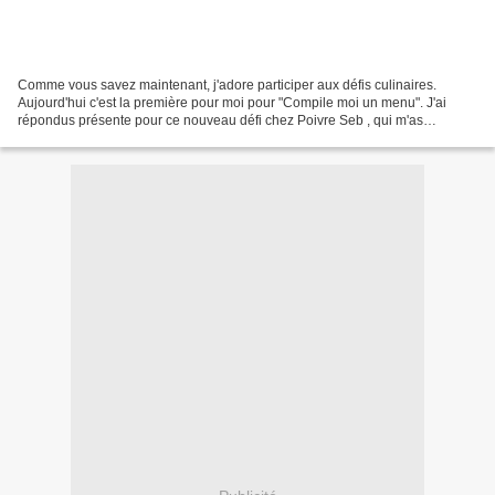
Comme vous savez maintenant, j'adore participer aux défis culinaires.
Aujourd'hui c'est la première pour moi pour "Compile moi un menu". J'ai
répondus présente pour ce nouveau défi chez Poivre Seb , qui m'as
cordialement inviter à participer. Le thème...