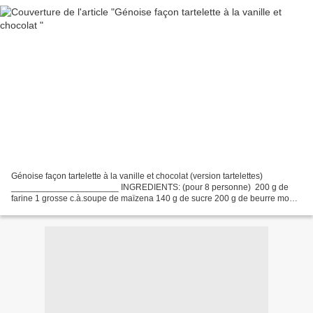
Génoise façon tartelette à la vanille et chocolat (version tartelettes)
______________________ INGREDIENTS: (pour 8 personne) ​ 200 g de
farine 1 grosse c.à.soupe de maïzena 140 g de sucre 200 g de beurre mou 4
oeufs 200 g de chocolat aux éclats de caramel...