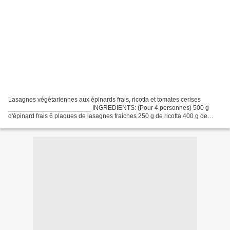
Lasagnes végétariennes aux épinards frais, ricotta et tomates cerises
_______________________ INGREDIENTS: (Pour 4 personnes) 500 g
d'épinard frais 6 plaques de lasagnes fraiches 250 g de ricotta 400 g de
tomates cerises parmesan 2 échalotes 2 gousses...