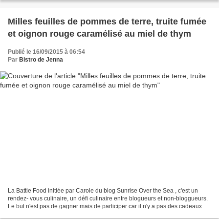
Milles feuilles de pommes de terre, truite fumée
et oignon rouge caramélisé au miel de thym
Publié le 16/09/2015 à 06:54
Par
Bistro de Jenna
La Battle Food initiée par Carole du blog Sunrise Over the Sea , c'est un
rendez- vous culinaire, un défi culinaire entre blogueurs et non-bloggueurs.
Le but n'est pas de gagner mais de participer car il n'y a pas des cadeaux ...
C'est un plaisir de crée...