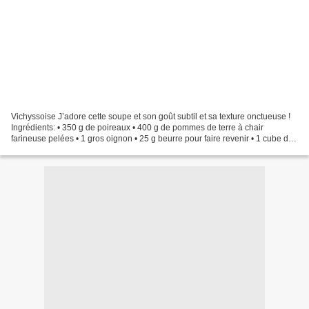
Vichyssoise J’adore cette soupe et son goût subtil et sa texture onctueuse !
Ingrédients: • 350 g de poireaux • 400 g de pommes de terre à chair
farineuse pelées • 1 gros oignon • 25 g beurre pour faire revenir • 1 cube de
bouillon de volaille • 500 g...