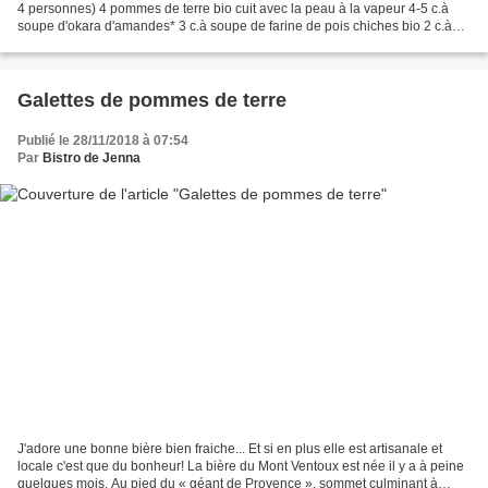
4 personnes) 4 pommes de terre bio cuit avec la peau à la vapeur 4-5 c.à
soupe d'okara d'amandes* 3 c.à soupe de farine de pois chiches bio 2 c.à
soupe de chapelure (maison...
Galettes de pommes de terre
Publié le 28/11/2018 à 07:54
Par
Bistro de Jenna
J'adore une bonne bière bien fraiche... Et si en plus elle est artisanale et
locale c'est que du bonheur! La bière du Mont Ventoux est née il y a à peine
quelques mois. Au pied du « géant de Provence », sommet culminant à