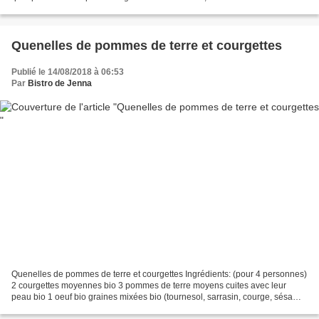
1912 mètres connu des cyclistes...
Quenelles de pommes de terre et courgettes
Publié le 14/08/2018 à 06:53
Par
Bistro de Jenna
Quenelles de pommes de terre et courgettes Ingrédients: (pour 4 personnes)
2 courgettes moyennes bio 3 pommes de terre moyens cuites avec leur
peau bio 1 oeuf bio graines mixées bio (tournesol, sarrasin, courge, sésame,
lin) basilic ou persil finement...