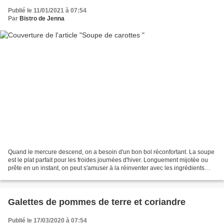
Publié le 11/01/2021 à 07:54
Par
Bistro de Jenna
Quand le mercure descend, on a besoin d'un bon bol réconfortant. La soupe
est le plat parfait pour les froides journées d'hiver. Longuement mijotée ou
prête en un instant, on peut s'amuser à la réinventer avec les ingrédients
qu'on a sous la main: gourmande,...
Galettes de pommes de terre et coriandre
Publié le 17/03/2020 à 07:54