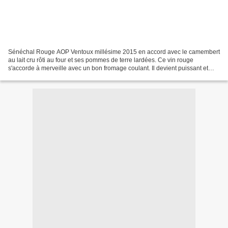
Sénéchal Rouge AOP Ventoux millésime 2015 en accord avec le camembert
au lait cru rôti au four et ses pommes de terre lardées. Ce vin rouge
s'accorde à merveille avec un bon fromage coulant. Il devient puissant et
rond en bouche. Avec ses cépages grenache...