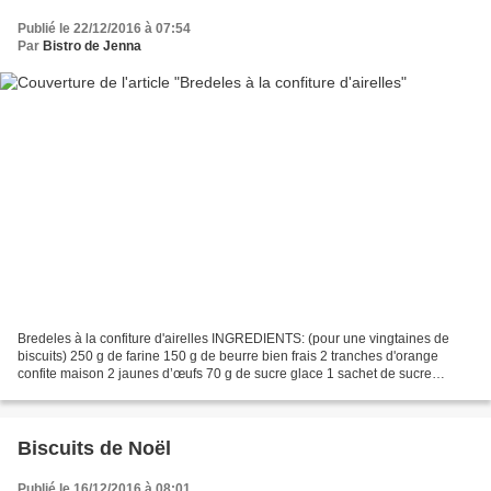
Publié le 22/12/2016 à 07:54
Par
Bistro de Jenna
Bredeles à la confiture d'airelles INGREDIENTS: (pour une vingtaines de
biscuits) 250 g de farine 150 g de beurre bien frais 2 tranches d'orange
confite maison 2 jaunes d’œufs 70 g de sucre glace 1 sachet de sucre
vanillé quelques gouttes d'extrait de...
Biscuits de Noël
Publié le 16/12/2016 à 08:01