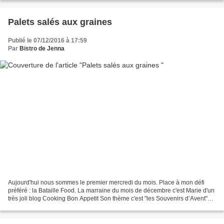
Palets salés aux graines
Publié le 07/12/2016 à 17:59
Par
Bistro de Jenna
Aujourd'hui nous sommes le premier mercredi du mois. Place à mon défi
préféré : la Bataille Food. La marraine du mois de décembre c'est Marie d'un
très joli blog Cooking Bon Appetit Son thème c'est "les Souvenirs d’Avent"
De la douceur : Sucrée : crème,...