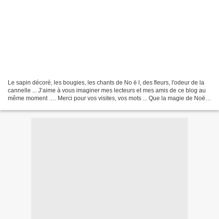
Le sapin décoré, les bougies, les chants de No ë l, des fleurs, l'odeur de la
cannelle ... J’aime à vous imaginer mes lecteurs et mes amis de ce blog au
même moment …. Merci pour vos visites, vos mots ... Que la magie de Noël
vous enveloppe de sa douceur...