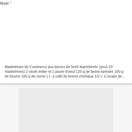
Madeleines de Commercy aux épices de Noël Ingrédients: (pour 20
madeleines) 2 oeufs entier et 1 jaune d'oeuf 120 g de farine tamisée 100 g
de beurre 100 g de sucre 1 c. à café de levure chimique 1/2 c. à soupe de
poudre de vanille naturelle 1-2 c. à café...