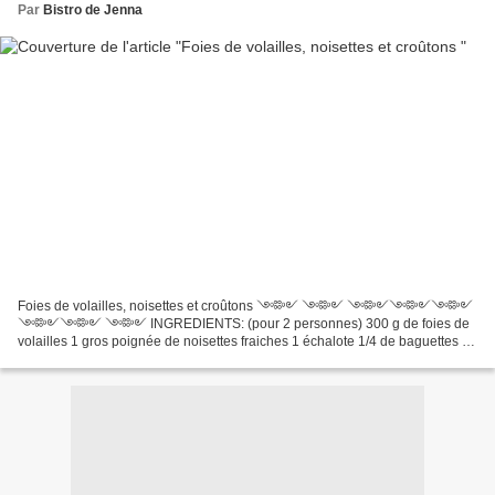
Par
Bistro de Jenna
Foies de volailles, noisettes et croûtons ༺༻ ༺༻ ༺༻༺༻༺༻
༺༻༺༻ ༺༻ INGREDIENTS: (pour 2 personnes) 300 g de foies de
volailles 1 gros poignée de noisettes fraiches 1 échalote 1/4 de baguettes 2
c.à.soupe de crème balsamique 1 c.à.café de sucre roux sel, poivre,...