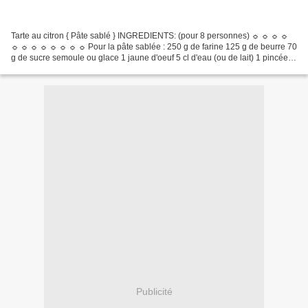
Tarte au citron { Pâte sablé } INGREDIENTS: (pour 8 personnes) ☼ ☼ ☼ ☼
☼ ☼ ☼ ☼ ☼ ☼ ☼ ☼ Pour la pâte sablée : 250 g de farine 125 g de beurre 70
g de sucre semoule ou glace 1 jaune d'oeuf 5 cl d'eau (ou de lait) 1 pincée
de sel ☼ ☼ ☼ ☼ ☼ ☼ ☼ ☼ ☼ ☼ ☼ ☼...
Publicité