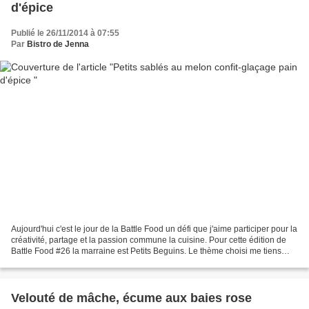
d'épice
Publié le 26/11/2014 à 07:55
Par
Bistro de Jenna
Aujourd'hui c'est le jour de la Battle Food un défi que j'aime participer pour la
créativité, partage et la passion commune la cuisine. Pour cette édition de
Battle Food #26 la marraine est Petits Beguins. Le thème choisi me tiens
beaucoup à coeur. ༺༻...
Velouté de mâche, écume aux baies rose