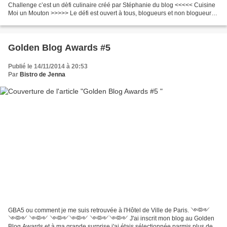
Challenge c’est un dèfi culinaire créé par Stéphanie du blog <<<<< Cuisine
Moi un Mouton >>>>> Le défi est ouvert à tous, blogueurs et non blogueurs,
le but est de partager, crée et se dépasser avec des recettes imaginatives...
Golden Blog Awards #5
Publié le 14/11/2014 à 20:53
Par
Bistro de Jenna
GBA5 ou comment je me suis retrouvée à l'Hôtel de Ville de Paris. ༺༻
༺༻ ༺༻ ༺༻༺༻ ༺༻༺༻ J'ai inscrit mon blog au Golden
Blog Awards et à ma grande surprise j'ai étais sélectionnée parmis plus de