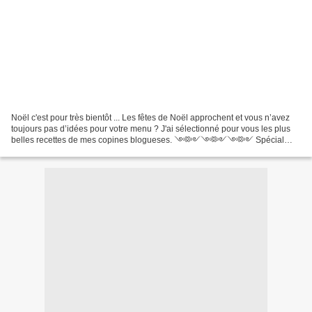
Noël c'est pour très bientôt ... Les fêtes de Noël approchent et vous n’avez
toujours pas d’idées pour votre menu ? J'ai sélectionné pour vous les plus
belles recettes de mes copines blogueses. ༺༻༺༻༺༻ Spécial
Noël ༺༻༺༻༺༻ Marie nous propose son: FOIE GRAS...