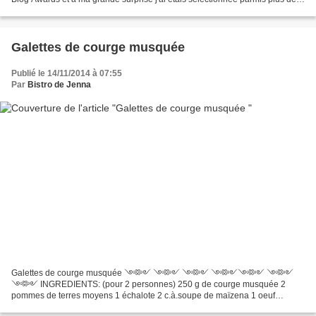
300 blogs inscrits en catégorie Gastronomie. J'étais dans les...
Galettes de courge musquée
Publié le 14/11/2014 à 07:55
Par
Bistro de Jenna
Galettes de courge musquée ༺༻ ༺༻ ༺༻ ༺༻༺༻ ༺༻
༺༻ INGREDIENTS: (pour 2 personnes) 250 g de courge musquée 2
pommes de terres moyens 1 échalote 2 c.à.soupe de maïzena 1 oeuf
muscade fraichement râpé sel, poivre, piment de Cayenne huile de pépins