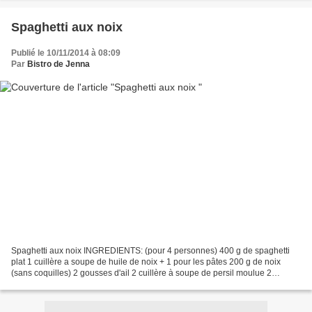
de raisin Eplucher...
Spaghetti aux noix
Publié le 10/11/2014 à 08:09
Par
Bistro de Jenna
Spaghetti aux noix INGREDIENTS: (pour 4 personnes) 400 g de spaghetti
plat 1 cuillère a soupe de huile de noix + 1 pour les pâtes 200 g de noix
(sans coquilles) 2 gousses d'ail 2 cuillère à soupe de persil moulue 2
cuillère à café de curcuma 2 cuillère...