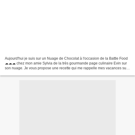
Aujourd'hui je suis sur un Nuage de Chocolat à l'occasion de la Battle Food
☁☁☁ chez mon amie Sylvia de la très gourmande page culinaire Evin sur
son nuage. Je vous propose une recette qui me rappelle mes vacances sur
un Ile Paradisiaque - Ile Maurice....