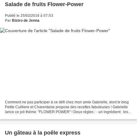
Salade de fruits Flower-Power
Publié le 25/02/2016 à 07:53
Par
Bistro de Jenna
Comment ne pas participer à ce défi chez mon amie Gabrielle, dont le blog
Petite Cuilliere et Charentaise propose des recettes fabuleuses ! Gabrielle
lance ce joli thème: "FLOWER POWER" ! Deux règles : - un ingrédient : les
fleurs - un élément de décor...
Un gâteau à la poêle express