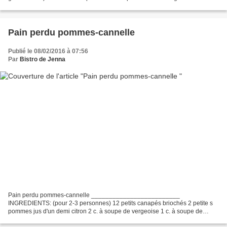
roux quelques graines (pavot, sésame, graines de millet...
Pain perdu pommes-cannelle
Publié le 08/02/2016 à 07:56
Par
Bistro de Jenna
Pain perdu pommes-cannelle _________________________
INGREDIENTS: (pour 2-3 personnes) 12 petits canapés briochés 2 petite s
pommes jus d'un demi citron 2 c. à soupe de vergeoise 1 c. à soupe de
sucre vanillé 30 g de beurre 2 oeufs 7 ml de lait froid...