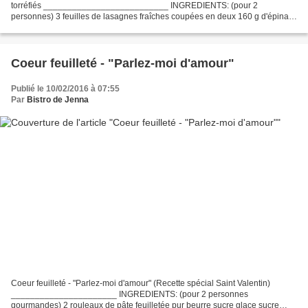
torréfiés __________________________ INGREDIENTS: (pour 2
personnes) 3 feuilles de lasagnes fraîches coupées en deux 160 g d'épinard
en branches déjà cuits ou congelés 20 cl de crème entière...
Coeur feuilleté - "Parlez-moi d'amour"
Publié le 10/02/2016 à 07:55
Par
Bistro de Jenna
Coeur feuilleté - "Parlez-moi d'amour" (Recette spécial Saint Valentin)
______________________ INGREDIENTS: (pour 2 personnes
gourmandes) 2 rouleaux de pâte feuilletée pur beurre sucre glace sucre