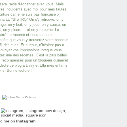
serai ravie d'échanger avec vous. Mais
ez indulgents avec moi pour mes fautes
criture car je ne suis pas française ;-)
na LE "BISTRO" On s'y retrouve, on y
ge, on y boit, on y joue, on y cause, on
it, on y pleure ... et on y retourne. Le
stro" se raconte et nous raconte ...
spère que vous y trouverez votre bonheur
fil des clics. Et surtout, n’hésitez pas à
nvoyer vos impressions lorsque vous
tez une des recettes! C’est la plus belles
 récompenses pour un blogueur culinaire!
dédie ce blog à Davy et Ella mes enfants
ris. Bonne lecture !
nd me on
Instagram