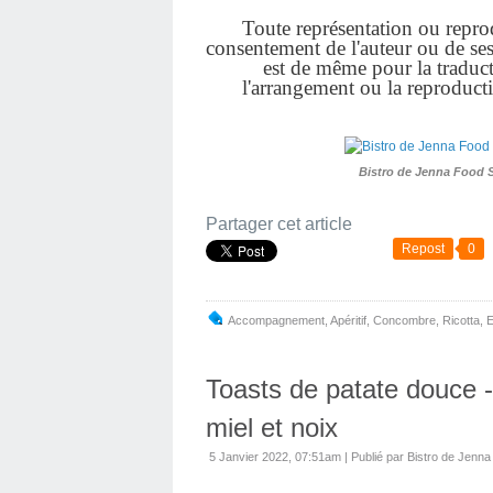
Toute représentation ou reprodu
consentement de l'auteur ou de ses a
est de même pour la traduct
l'arrangement ou la reproduct
Bistro de Jenna Food 
Partager cet article
Repost
0
Accompagnement
,
Apéritif
,
Concombre
,
Ricotta
,
E
Toasts de patate douce -
miel et noix
5 Janvier 2022, 07:51am
|
Publié par Bistro de Jenna