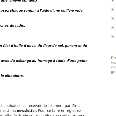
une lamelle sur deux.
usez chaque rondin à l'aide d'une cuillère vide
nches de radis.
filet d'huile d'olive, du fleur de sel, piment et de
Pou
avec du mélange au fromage à l'aide d'une petite
vou
vot
gui
la ciboulette.
et souhaitez les recevoir directement par @mail
nner à ma
newsletter
. Pour ce faire enregistrez
et effet (à droite sur mon blog) ou contactez moi