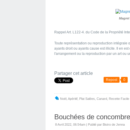
Magret
Rappel Art. L122-4. du Code de la Propriété Inte
Toute représentation ou reproduction intégrale o
ayants droit ou ayants cause est illicite. Il en e
l'arrangement ou la reproduction par un art ou
Partager cet article
Repost
0
Noël
,
Apéritif
,
Plat Salées
,
Canard
,
Recette Facile
Bouchées de concombre s
8 Avril 2022, 06:54am
|
Publié par Bistro de Jenna