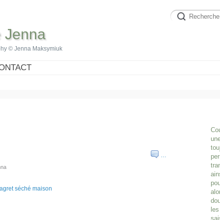
e Jenna
phy © Jenna Maksymiuk
ONTACT
Cou
une
tou
…
per
tra
nna
ain
pou
alo
dou
les
sai