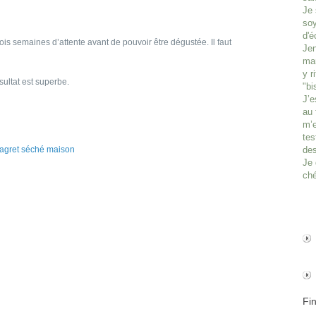
Je 
soy
d'é
is semaines d’attente avant de pouvoir être dégustée. Il faut
Jen
man
y r
ésultat est superbe.
"bi
J’e
au 
m’e
tes
des
Je 
ché
Fi