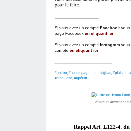
pour le faire.
_________________________
Si vous avez un compte
Facebook
vous 
page
Facebook
en cliquant ici
Si vous avez un compte
Instagram
vous 
compte
en cliquant ici
____________________________
#entrée, #accompagnement,#igbas, #platsale, #c
#ciboulette, #apéritif ,
Bistro de Jenna Food 
Rappel Art.
L122-4. du 