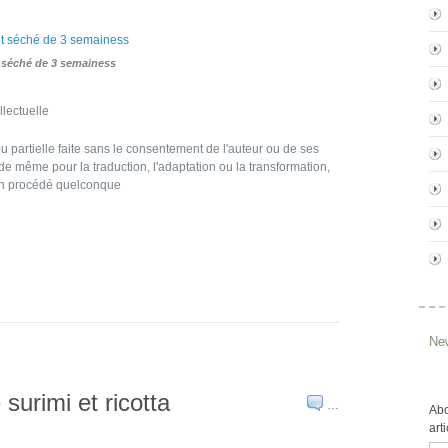
 séché de 3 semainess
llectuelle
u partielle faite sans le consentement de l'auteur ou de ses
st de même pour la traduction, l'adaptation ou la transformation,
 un procédé quelconque
New
urimi et ricotta
…
Abo
art