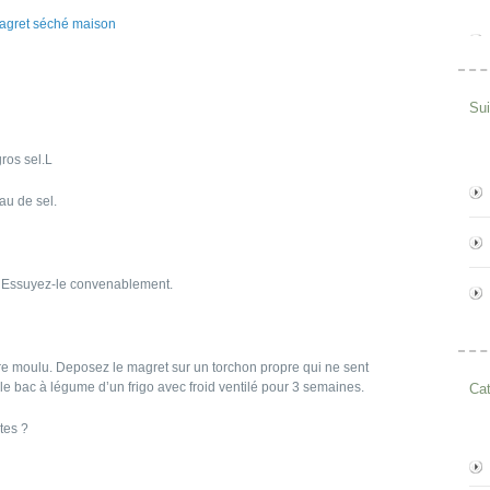
Su
ros sel.L
au de sel.
u. Essuyez-le convenablement.
e moulu. Deposez le magret sur un torchon propre qui ne sent
s le bac à légume d’un frigo avec froid ventilé pour 3 semaines.
Cat
tes ?