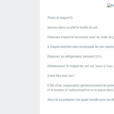
Parez le magret D
éposez dans un plat la moitié du sel.
Déposez magret et recouvrez avec du reste du g
e magret doit être bien enveloppé de son mante
Déposez au réfrigérateur pendant 15 h.
Débarrassez le magret de son sel, laver à l’ea
Il doit être bien sec!
Côté chair, saupoudrez généreusement de poivr
ni la lessive ni l’adoucissant et on le place dan
Alors tu va préparer ma super recette pour les fê