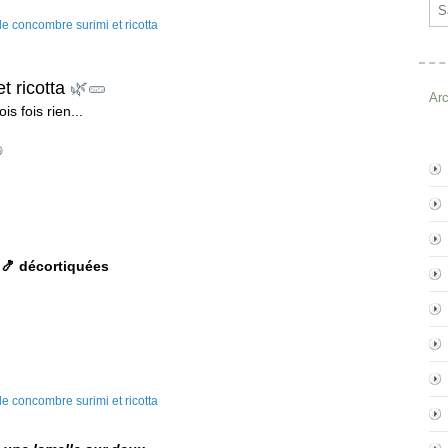
Ema
 ricotta
🌿🥒
Ar
is fois rien...

 🍤 décortiquées