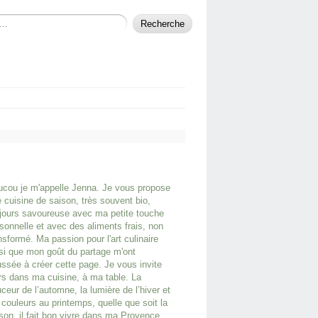
cou je m'appelle Jenna. Je vous propose
 cuisine de saison, très souvent bio,
jours savoureuse avec ma petite touche
sonnelle et avec des aliments frais, non
nsformé. Ma passion pour l'art culinaire
si que mon goût du partage m'ont
ssée à créer cette page. Je vous invite
rs dans ma cuisine, à ma table. La
ceur de l’automne, la lumière de l’hiver et
 couleurs au printemps, quelle que soit la
son, il fait bon vivre dans ma Provence.