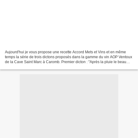
Aujourd'hui je vous propose une recette Accord Mets et Vins et en même
temps la série de trois dictons proposés dans la gamme du vin AOP Ventoux
de la Cave Saint Marc à Caromb. Premier dicton : "Après la pluie le beau
temps" Véritable métaphore météorologique,...