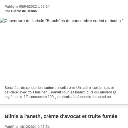
Publié le 08/04/2022 à 06:54
Par
Bistro de Jenna
Bouchées de concombre surimi et ricotta 🌿🥒 Un apéro rapide, frais et
délicieux avec trois fois rien... Parfait pour les beaux jours qui arrivent 😋
Ingrédients: 1/2 concombre 100 g de ricotta 4 bâtonnets de surimi ou
crevettes 🍤 décortiquées 4 radis Quelques...
Blinis a l'aneth, crème d'avocat et truite fumée
Publié le 14/12/2021 à 07:54