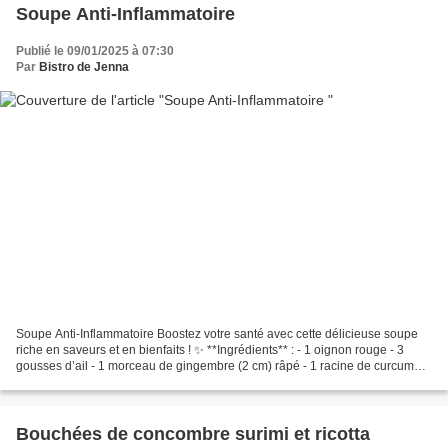
Soupe Anti-Inflammatoire
Publié le 09/01/2025 à 07:30
Par
Bistro de Jenna
Soupe Anti-Inflammatoire Boostez votre santé avec cette délicieuse soupe
riche en saveurs et en bienfaits ! ✨ **Ingrédients** : - 1 oignon rouge - 3
gousses d’ail - 1 morceau de gingembre (2 cm) râpé - 1 racine de curcuma
frais - 3 carottes - 1 patate...
Bouchées de concombre surimi et ricotta