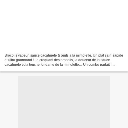
Brocolis vapeur, sauce cacahuète & œufs à la mimolette. Un plat sain, rapide
et ultra gourmand ! Le croquant des brocolis, la douceur de la sauce
cacahuète et la touche fondante de la mimolette… Un combo parfait !
Ingrédients (pour 2 personnes) : 1 tête...