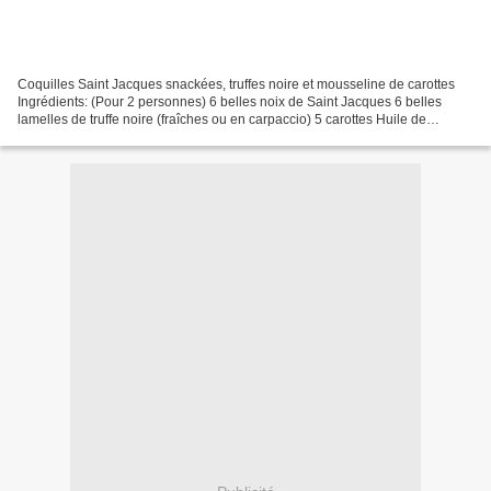
Coquilles Saint Jacques snackées, truffes noire et mousseline de carottes
Ingrédients: (Pour 2 personnes) 6 belles noix de Saint Jacques 6 belles
lamelles de truffe noire (fraîches ou en carpaccio) 5 carottes Huile de
sésame bio Huile d'olive Beurre Sel...