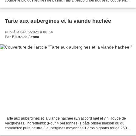
courgette bio qqs feuilles de basilic frais 1 petit oignon nouveau coupé en
fines rondelles huile d'olive...
Tarte aux aubergines et la viande hachée
Publié le 04/05/2021 à 06:54
Par
Bistro de Jenna
Tarte aux aubergines et la viande hachée (En accord met et vin Rouge de
Vacqueyras) Ingrédients: (Pour 4 personnes) 1 pâte brisée maison ou du
commerce pure beurre 3 aubergines moyennes 1 gros oignons rouge 250 g
de viande hachée 4 c.à.s de sauce tomate...