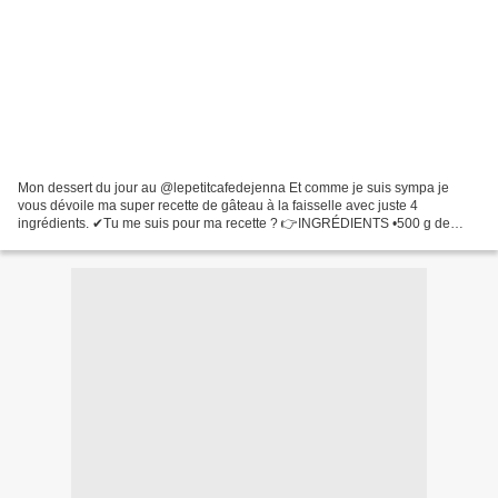
Mon dessert du jour au @lepetitcafedejenna Et comme je suis sympa je
vous dévoile ma super recette de gâteau à la faisselle avec juste 4
ingrédients. ✔Tu me suis pour ma recette ? 👉INGRÉDIENTS •500 g de
faisselle égouttée •4 oeufs •100 g de sucre non...