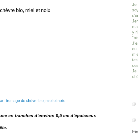
Je 
chèvre bio, miel et noix
soy
d'é
Jen
man
y r
"bi
J’e
au 
m’e
tes
des
Je 
ché
ouce en tranches d’environ 0,5 cm d’épaisseur.
êle.
Fi