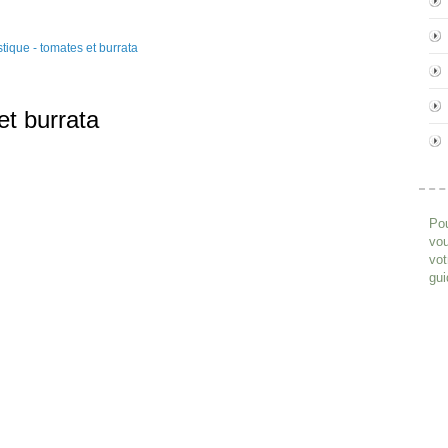
et burrata
Pou
vou
vot
gui