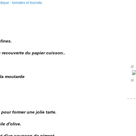
fines.
e recouverte du papier cuisson..
 la moutarde
pour former une jolie tarte.
le d'olive.
et d'un soupçon de piment.