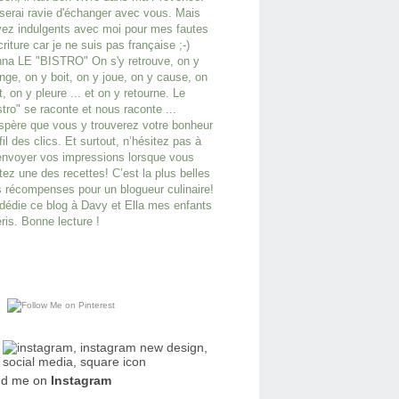
serai ravie d'échanger avec vous. Mais
ez indulgents avec moi pour mes fautes
criture car je ne suis pas française ;-)
na LE "BISTRO" On s'y retrouve, on y
ge, on y boit, on y joue, on y cause, on
it, on y pleure ... et on y retourne. Le
stro" se raconte et nous raconte ...
spère que vous y trouverez votre bonheur
fil des clics. Et surtout, n’hésitez pas à
nvoyer vos impressions lorsque vous
tez une des recettes! C’est la plus belles
 récompenses pour un blogueur culinaire!
dédie ce blog à Davy et Ella mes enfants
ris. Bonne lecture !
nd me on
Instagram