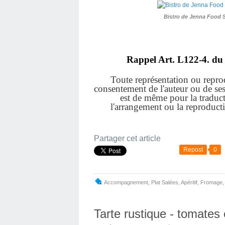
Bistro de Jenna Food 
Rappel Art.
L122-4. du 
Toute représentation ou reprodu
consentement de l'auteur ou de ses a
est de même pour la traduct
l'arrangement ou la reproduct
Partager cet article
Repost
0
Accompagnement
,
Plat Salées
,
Apéritif
,
Fromage
Tarte rustique - tomates 