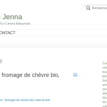
e Jenna
phy © Jenna Maksymiuk
ONTACT
E
Cou
une
tou
 fromage de chèvre bio,
…
per
tra
ain
pou
alo
dou
les
sai