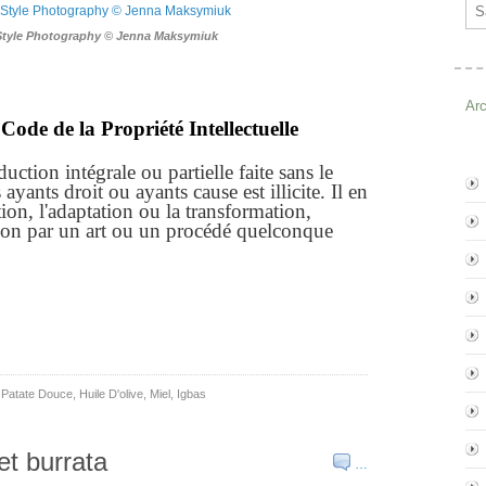
Ema
Style Photography © Jenna Maksymiuk
Ar
Code de la Propriété Intellectuelle
ction intégrale ou partielle faite sans le
yants droit ou ayants cause est illicite. Il en
ion, l'adaptation ou la transformation,
ion par un art ou un procédé quelconque
,
Patate Douce
,
Huile D'olive
,
Miel
,
Igbas
et burrata
…