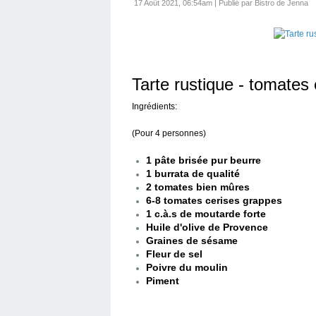
17 Août 2021, 06:54am
|
Publié par Bistro de Jenna
Tarte rustique - tomates 
Ingrédients:
(Pour 4 personnes)
1 pâte brisée pur beurre
1 burrata de qualité
2 tomates bien mûres
6-8 tomates cerises grappes
1 c.à.s de moutarde forte
Huile d'olive de Provence
Graines de sésame
Fleur de sel
Poivre du moulin
Piment