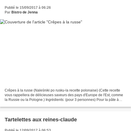
Publié le 15/09/2017 à 06:26
Par
Bistro de Jenna
Crêpes à la russe (Naleśniki po rusku-la recette polonaise) (Cette recette
vous rappellera de délicieuses saveurs des pays d'Europe de l'Est, comme
la Russie ou la Pologne.) Ingrédients: (pour 3 personnes) Pour la pâte à
crêpes : 150 g de farine 3 oeufs...
Tartelettes aux reines-claude
Publié le 12/09/2017 à 06:53