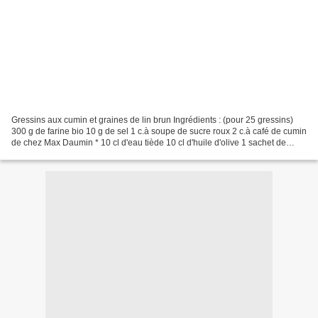
Gressins aux cumin et graines de lin brun Ingrédients : (pour 25 gressins)
300 g de farine bio 10 g de sel 1 c.à soupe de sucre roux 2 c.à café de cumin
de chez Max Daumin * 10 cl d'eau tiède 10 cl d'huile d'olive 1 sachet de
levure de boulanger déshydratée...