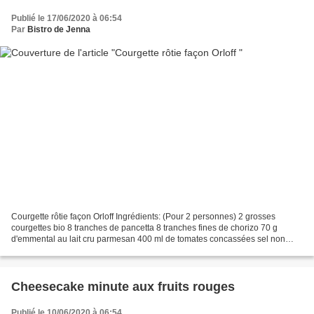
Publié le 17/06/2020 à 06:54
Par
Bistro de Jenna
Courgette rôtie façon Orloff Ingrédients: (Pour 2 personnes) 2 grosses
courgettes bio 8 tranches de pancetta 8 tranches fines de chorizo 70 g
d'emmental au lait cru parmesan 400 ml de tomates concassées sel non
raffiné poivre de moulin paprika fumé herbes...
Cheesecake minute aux fruits rouges
Publié le 10/06/2020 à 06:54