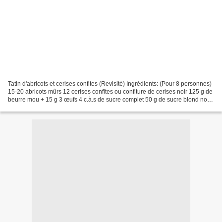
Tatin d'abricots et cerises confites (Revisité) Ingrédients: (Pour 8 personnes)
15-20 abricots mûrs 12 cerises confites ou confiture de cerises noir 125 g de
beurre mou + 15 g 3 œufs 4 c.à.s de sucre complet 50 g de sucre blond non
raffiné 125 g de farine...