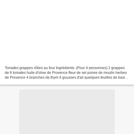
Tomates grappes rôties au four Ingrédients: (Pour 4 personnes) 2 grappes
de 6 tomates huile d'olive de Provence fleur de sel poivre de moulin herbes
de Provence 4 branches de thym 4 gousses d'ail quelques feuilles de basilic
frais Préchauffez votre four...