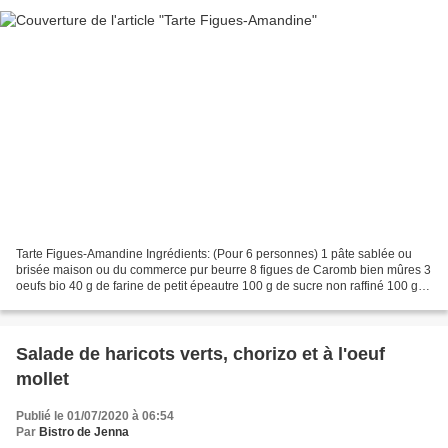
Tarte Figues-Amandine Ingrédients: (Pour 6 personnes) 1 pâte sablée ou
brisée maison ou du commerce pur beurre 8 figues de Caromb bien mûres 3
oeufs bio 40 g de farine de petit épeautre 100 g de sucre non raffiné 100 g
de poudre d'amandes* 100 g de beurre...
Salade de haricots verts, chorizo et à l'oeuf
mollet
Publié le 01/07/2020 à 06:54
Par
Bistro de Jenna