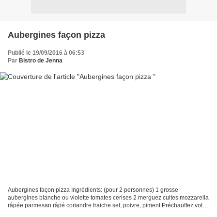
Aubergines façon pizza
Publié le 19/09/2016 à 06:53
Par
Bistro de Jenna
Aubergines façon pizza Ingrédients: (pour 2 personnes) 1 grosse
aubergines blanche ou violette tomates cerises 2 merguez cuites mozzarella
râpée parmesan râpé coriandre fraiche sel, poivre, piment Préchauffez votre
four en mode grill à 250°C. Lavez l’aubergine,...