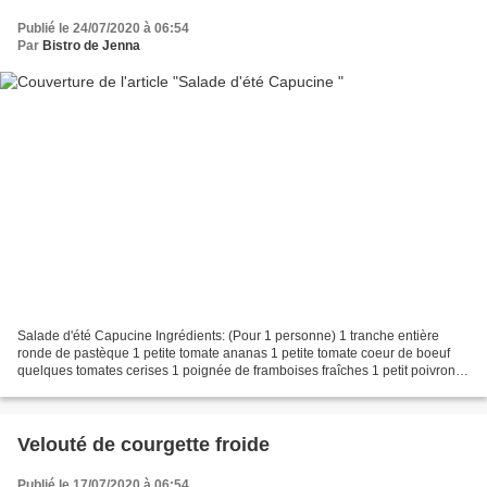
Publié le 24/07/2020 à 06:54
Par
Bistro de Jenna
Salade d'été Capucine Ingrédients: (Pour 1 personne) 1 tranche entière
ronde de pastèque 1 petite tomate ananas 1 petite tomate coeur de boeuf
quelques tomates cerises 1 poignée de framboises fraîches 1 petit poivron
rouge quelques fèves fraîches décortiquées...
Velouté de courgette froide
Publié le 17/07/2020 à 06:54