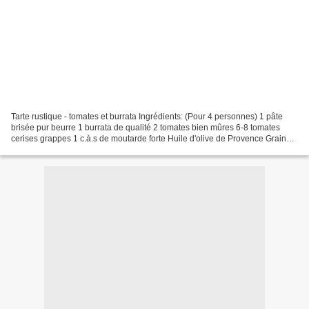
Tarte rustique - tomates et burrata Ingrédients: (Pour 4 personnes) 1 pâte
brisée pur beurre 1 burrata de qualité 2 tomates bien mûres 6-8 tomates
cerises grappes 1 c.à.s de moutarde forte Huile d'olive de Provence Graines
de sésame Fleur de sel Poivre...