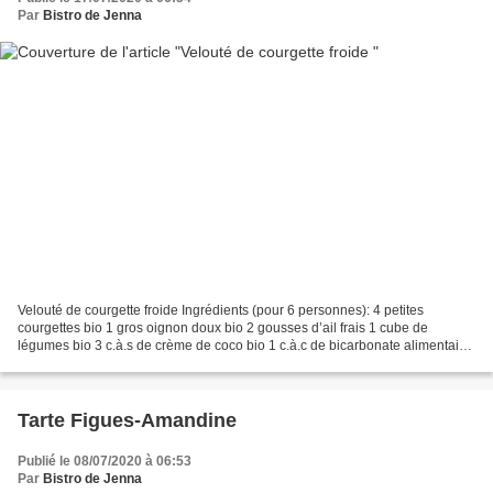
Par
Bistro de Jenna
Velouté de courgette froide Ingrédients (pour 6 personnes): 4 petites
courgettes bio 1 gros oignon doux bio 2 gousses d’ail frais 1 cube de
légumes bio 3 c.à.s de crème de coco bio 1 c.à.c de bicarbonate alimentaire
piment Chipotle sel aux truffes* poivre...
Tarte Figues-Amandine
Publié le 08/07/2020 à 06:53
Par
Bistro de Jenna