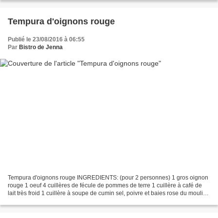
Tempura d'oignons rouge
Publié le 23/08/2016 à 06:55
Par
Bistro de Jenna
Tempura d'oignons rouge INGREDIENTS: (pour 2 personnes) 1 gros oignon
rouge 1 oeuf 4 cuillères de fécule de pommes de terre 1 cuillère à café de
lait très froid 1 cuillère à soupe de cumin sel, poivre et baies rose du moulin
piment fort ail en poudre...