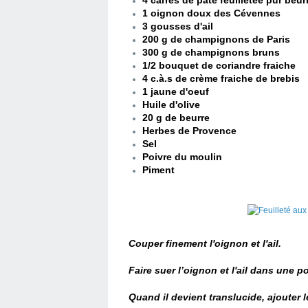
4 carrés de pâte feuilletée pur beur
1 oignon doux des Cévennes
3 gousses d'ail
200 g de champignons de Paris
300 g de champignons bruns
1/2 bouquet de coriandre fraiche
4 c.à.s de crème fraiche de brebis
1 jaune d'oeuf
Huile d'olive
20 g de beurre
Herbes de Provence
Sel
Poivre du moulin
Piment
Couper finement l'oignon et l'ail.
Faire suer l’oignon et l'ail dans une po
Quand il devient translucide, ajoute