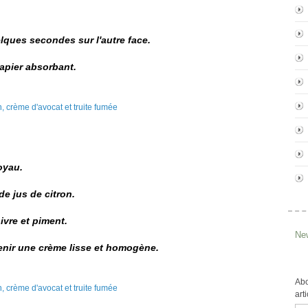
ques secondes sur l'autre face.
papier absorbant.
oyau.
de jus de citron.
oivre et piment.
New
tenir une crème lisse et homogène.
Abo
art