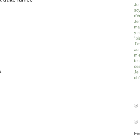
Je 
soy
d'é
Jen
man
y r
"bi
J’e
au 
m’e
tes
des
s
Je 
ché
Fi