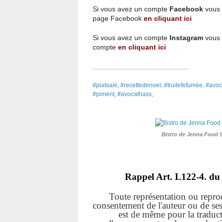
Si vous avez un compte
Facebook
vous 
page
Facebook
en cliquant ici
Si vous avez un compte
Instagram
vous 
compte
en cliquant ici
____________________________
#platsalé, #recettedenoel, #truitefefumée, #avoca
#piment, #avocathass,
Bistro de Jenna Food 
Rappel Art.
L122-4. du 
Toute représentation ou reprodu
consentement de l'auteur ou de ses a
est de même pour la traduct