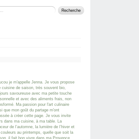
cou je m'appelle Jenna. Je vous propose
 cuisine de saison, très souvent bio,
jours savoureuse avec ma petite touche
sonnelle et avec des aliments frais, non
nsformé. Ma passion pour l'art culinaire
si que mon goût du partage m'ont
ssée à créer cette page. Je vous invite
rs dans ma cuisine, à ma table. La
ceur de l’automne, la lumière de l’hiver et
 couleurs au printemps, quelle que soit la
son, il fait bon vivre dans ma Provence.