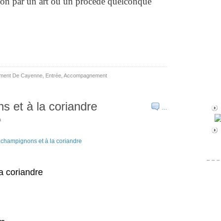
ion par un art ou un procédé quelconque
iment De Cayenne
,
Entrée
,
Accompagnement
s et à la coriandre
…
a
la coriandre