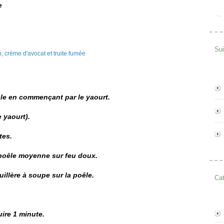
e
Su
le en commençant par le yaourt.
e yaourt).
tes.
e poêle moyenne sur feu doux.
uillère à soupe sur la poêle.
Cat
uire 1 minute.