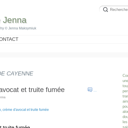
e Jenna
phy © Jenna Maksymiuk
ONTACT
DE CAYENNE
Cou
une
tou
'avocat et truite fumée
…
per
tra
enna
ain
pou
alo
dou
les
t truite fumée
sai