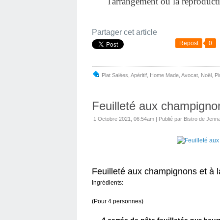
l'arrangement ou la reproduct
Partager cet article
Repost
0
Plat Salées
,
Apéritif
,
Home Made
,
Avocat
,
Noël
,
P
Feuilleté aux champignon
1 Octobre 2021, 06:54am
|
Publié par Bistro de Jenn
Feuilleté aux champignons et à 
Ingrédients:
(Pour 4 personnes)