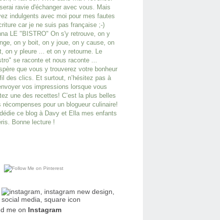
serai ravie d'échanger avec vous. Mais
ez indulgents avec moi pour mes fautes
criture car je ne suis pas française ;-)
na LE "BISTRO" On s'y retrouve, on y
ge, on y boit, on y joue, on y cause, on
it, on y pleure ... et on y retourne. Le
stro" se raconte et nous raconte ...
spère que vous y trouverez votre bonheur
fil des clics. Et surtout, n’hésitez pas à
nvoyer vos impressions lorsque vous
tez une des recettes! C’est la plus belles
 récompenses pour un blogueur culinaire!
dédie ce blog à Davy et Ella mes enfants
ris. Bonne lecture !
nd me on
Instagram