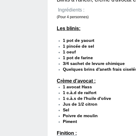
Ingrédients :
(Pour 4 personnes)
Les blinis:
1 pot de yaourt
1 pincée de sel
1 oeuf
1 pot de farine
3/4 sachet de levure chimique
Quelques brins d'aneth frais ciselé
Crème d'avocat :
1 avocat Hass
1 c.à.d de raifort
1 c.à.s de l'huile d'olive
Jus de 1/2 citron
Sel
Poivre de moulin
Piment
Finition :