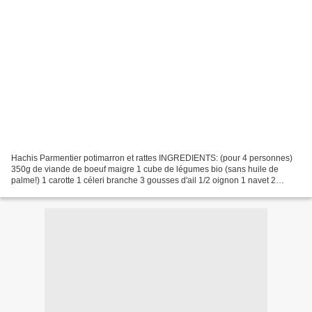
Hachis Parmentier potimarron et rattes INGREDIENTS: (pour 4 personnes)
350g de viande de boeuf maigre 1 cube de légumes bio (sans huile de
palme!) 1 carotte 1 céleri branche 3 gousses d'ail 1/2 oignon 1 navet 2
feuilles de laurier 1 branche de thym 1/2...