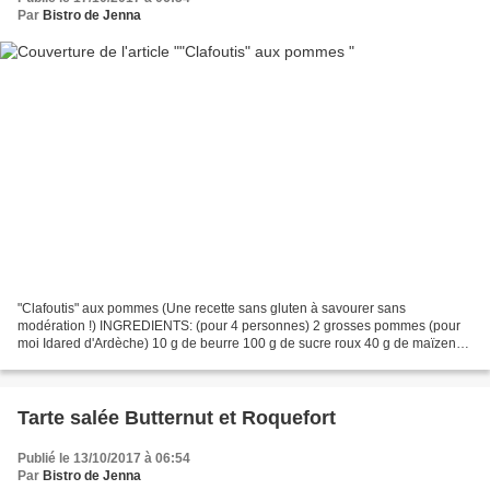
Par
Bistro de Jenna
"Clafoutis" aux pommes (Une recette sans gluten à savourer sans
modération !) INGREDIENTS: (pour 4 personnes) 2 grosses pommes (pour
moi Idared d'Ardèche) 10 g de beurre 100 g de sucre roux 40 g de maïzena
2 oeufs 25 cl de crème entière liquide 2 c.à...
Tarte salée Butternut et Roquefort
Publié le 13/10/2017 à 06:54
Par
Bistro de Jenna