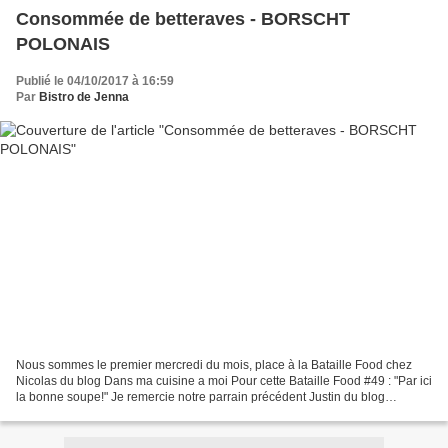
Consommée de betteraves - BORSCHT
POLONAIS
Publié le 04/10/2017 à 16:59
Par
Bistro de Jenna
Nous sommes le premier mercredi du mois, place à la Bataille Food chez
Nicolas du blog Dans ma cuisine a moi Pour cette Bataille Food #49 : "Par ici
la bonne soupe!" Je remercie notre parrain précédent Justin du blog
TheGarden-of-delights pour son organisation...