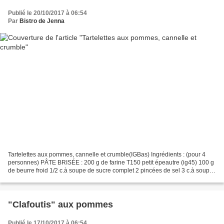
Publié le 20/10/2017 à 06:54
Par
Bistro de Jenna
Tartelettes aux pommes, cannelle et crumble(IGBas) Ingrédients : (pour 4
personnes) PÂTE BRISÉE : 200 g de farine T150 petit épeautre (ig45) 100 g
de beurre froid 1/2 c.à soupe de sucre complet 2 pincées de sel 3 c.à soupe
d'eau bien froide GARNITURE...
"Clafoutis" aux pommes
Publié le 17/10/2017 à 06:54