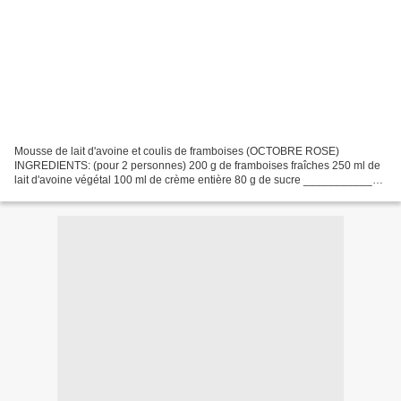
Mousse de lait d'avoine et coulis de framboises (OCTOBRE ROSE)
INGREDIENTS: (pour 2 personnes) 200 g de framboises fraîches 250 ml de
lait d'avoine végétal 100 ml de crème entière 80 g de sucre _____________
« Octobre la cuisine rose » En soutien de la...