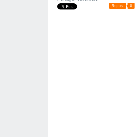
Repost
0