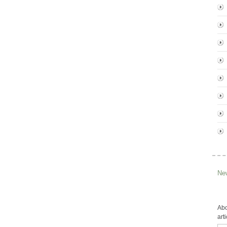
New
Abo
art