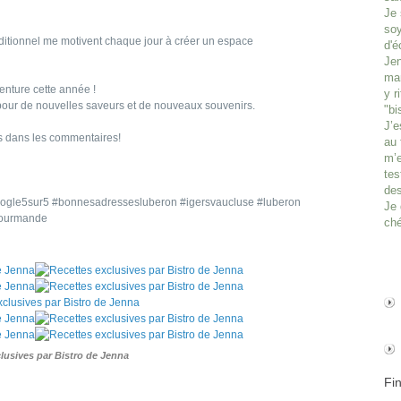
Je 
soy
nditionnel me motivent chaque jour à créer un espace
d'é
Jen
man
venture cette année !
y r
 pour de nouvelles saveurs et de nouveaux souvenirs.
"bi
J’e
s dans les commentaires!
au 
m’e
tes
des
ogle5sur5 #bonnesadressesluberon #igersvaucluse #luberon
Je 
gourmande
ché
lusives par Bistro de Jenna
Fi