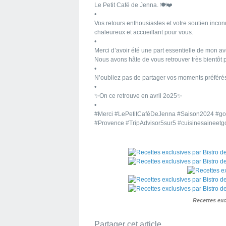
Le Petit Café de Jenna. 🍽️❤️
•
Vos retours enthousiastes et votre soutien inco
chaleureux et accueillant pour vous.
•
Merci d’avoir été une part essentielle de mon a
Nous avons hâte de vous retrouver très bientôt
•
N’oubliez pas de partager vos moments préféré
•
✨️On ce retrouve en avril 2o25✨️
•
#Merci #LePetitCaféDeJenna #Saison2024 #go
#Provence #TripAdvisor5sur5 #cuisinesaineet
Recettes exc
Partager cet article