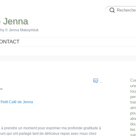
e Jenna
phy © Jenna Maksymiuk
ONTACT
Cou
…
une
na
tou
per
tra
ain
pou
alo
dou
ens à prendre un moment pour exprimer ma profonde gratitude à
les
eurs qui ont partagé tant de délicieux repas avec nous chez
sai