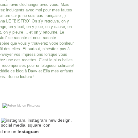
serai ravie d'échanger avec vous. Mais
ez indulgents avec moi pour mes fautes
criture car je ne suis pas française ;-)
na LE "BISTRO" On s'y retrouve, on y
ge, on y boit, on y joue, on y cause, on
it, on y pleure ... et on y retourne. Le
stro" se raconte et nous raconte ...
spère que vous y trouverez votre bonheur
fil des clics. Et surtout, n’hésitez pas à
nvoyer vos impressions lorsque vous
tez une des recettes! C’est la plus belles
 récompenses pour un blogueur culinaire!
dédie ce blog à Davy et Ella mes enfants
ris. Bonne lecture !
nd me on
Instagram