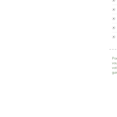
Pou
vou
vot
gui