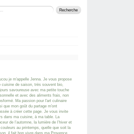
cou je m'appelle Jenna. Je vous propose
 cuisine de saison, très souvent bio,
jours savoureuse avec ma petite touche
sonnelle et avec des aliments frais, non
nsformé. Ma passion pour l'art culinaire
si que mon goût du partage m'ont
ssée à créer cette page. Je vous invite
rs dans ma cuisine, à ma table. La
ceur de l’automne, la lumière de l’hiver et
 couleurs au printemps, quelle que soit la
son, il fait bon vivre dans ma Provence.