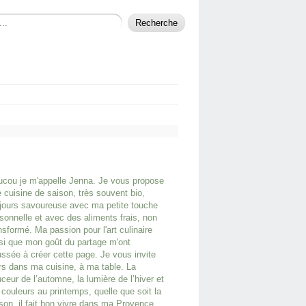
cou je m'appelle Jenna. Je vous propose
 cuisine de saison, très souvent bio,
jours savoureuse avec ma petite touche
sonnelle et avec des aliments frais, non
nsformé. Ma passion pour l'art culinaire
si que mon goût du partage m'ont
ssée à créer cette page. Je vous invite
rs dans ma cuisine, à ma table. La
ceur de l’automne, la lumière de l’hiver et
 couleurs au printemps, quelle que soit la
son, il fait bon vivre dans ma Provence.