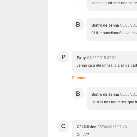
comme quoi c'est une surpris
B
Bistro de Jenna
05/06/201
OUI je ponctionnée avec mo
P
Patty
05/06/2015 07:54
Jenna ça a été un vrai plaisir de part
Répondre
B
Bistro de Jenna
05/06/201
Je suis très heureuse que t
C
Cékikilafée
05/06/2015 07:43
Oh ???