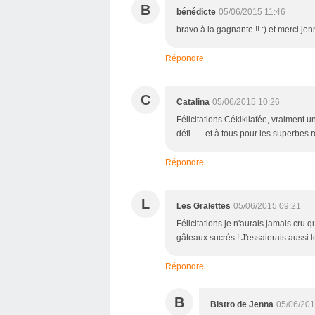
B
bénédicte
05/06/2015 11:46
bravo à la gagnante !! :) et merci jen
Répondre
C
Catalina
05/06/2015 10:26
Félicitations Cékikilafée, vraiment u
défi.......et à tous pour les superbes 
Répondre
L
Les Gralettes
05/06/2015 09:21
Félicitations je n'aurais jamais cru 
gâteaux sucrés ! J'essaierais aussi l
Répondre
B
Bistro de Jenna
05/06/201