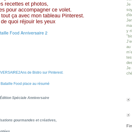
 recettes et photos, 
Je 
xtes pour accompagner ce volet. 
soy
 tout ça avec mon tableau Pinterest.
d'é
Jen
 de quoi réjouir les yeux 
man
y r
ataille Food Anniversaire 2
"bi
J’e
au 
m’e
tes
des
Je 
VERSAIRE2Ans de Bistro sur Pinterest.
ché
Édition Spéciale Anniversaire
lisations gourmandes et créatives,
Fi
ntées ...