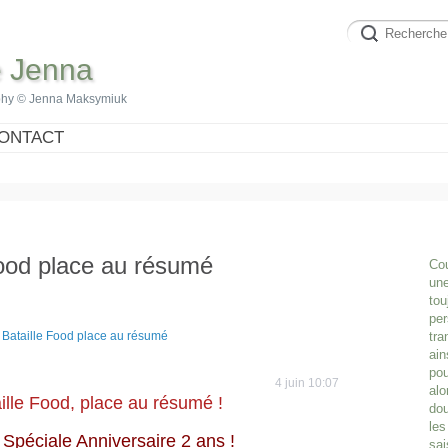
e Jenna
phy © Jenna Maksymiuk
ONTACT
 Food place au résumé
Cou
une
tou
per
tra
ain
pou
4 juin 10:07
alo
aille Food, place au résumé ! 
dou
les
e Spéciale Anniversaire 2 ans ! 
sai