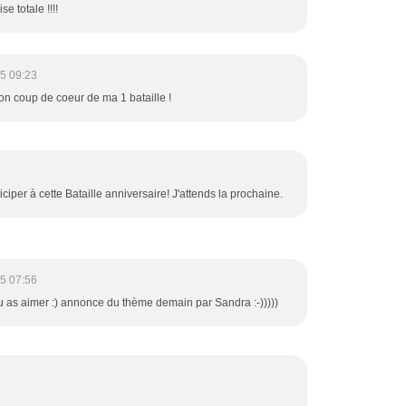
e totale !!!!
5 09:23
n coup de coeur de ma 1 bataille !
iciper à cette Bataille anniversaire! J'attends la prochaine.
5 07:56
u as aimer :) annonce du thème demain par Sandra :-)))))