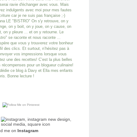
serai ravie d'échanger avec vous. Mais
ez indulgents avec moi pour mes fautes
criture car je ne suis pas française ;-)
na LE "BISTRO" On s'y retrouve, on y
ge, on y boit, on y joue, on y cause, on
it, on y pleure ... et on y retourne. Le
stro" se raconte et nous raconte ...
spère que vous y trouverez votre bonheur
fil des clics. Et surtout, n’hésitez pas à
nvoyer vos impressions lorsque vous
tez une des recettes! C’est la plus belles
 récompenses pour un blogueur culinaire!
dédie ce blog à Davy et Ella mes enfants
ris. Bonne lecture !
nd me on
Instagram