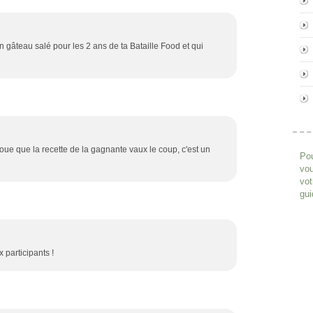
n gâteau salé pour les 2 ans de ta Bataille Food et qui
avoue que la recette de la gagnante vaux le coup, c'est un
Pou
vou
vot
gui
 participants !