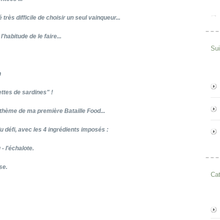
rès difficile de choisir un seul vainqueur...
habitude de le faire...
Su
n
ettes de sardines" !
e thème de ma première Bataille Food...
du défi, avec les 4 ingrédients imposés :
 - l'échalote.
se.
Cat