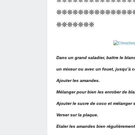
❊❊❊❊❊❊❊❊❊❊❊❊❊❊
❊❊❊❊❊❊❊
Dans un grand saladier, battre le blan
un mixeur
ou avec un fouet, jusqu’à c
Ajouter les amandes.
Mélanger pour bien les enrober de bl
Ajouter le sucre de coco et mélanger
Verser sur la plaque.
Etaler les amandes bien régulièrement