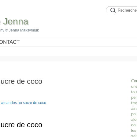
e Jenna
phy © Jenna Maksymiuk
ONTACT
ucre de coco
Cou
une
tou
per
tra
ain
pou
alo
ucre de coco
dou
les
sai