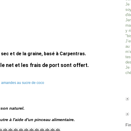
Je 
soy
d'é
Jen
man
y r
"bi
J’e
au 
m’e
t sec et de la graine, basé à Carpentras.
tes
des
le net et les frais de port sont offert.
Je 
ché
sson naturel.
eutre à l'aide d'un pinceau alimentaire.
Fi
❊❊❊❊❊❊❊❊❊❊❊❊