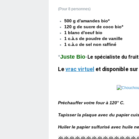
(Pour 8 personnes)
500 g d'amandes bio*
120 g de sucre de coco bio*
1 blanc d'oeuf bio
1 c.à.s de poudre de vanille
1 c.à.c de sel non raffiné
-
*
Juste Bio
Le spécialiste du frui
Le
vrac virtuel
et disponible sur 
Préchauffer votre four à 120° C.
Tapisser la plaque avec du papier cui
Huiler le papier sulfurisé avec huile n
❊❊❊❊❊❊❊❊❊❊❊❊❊❊