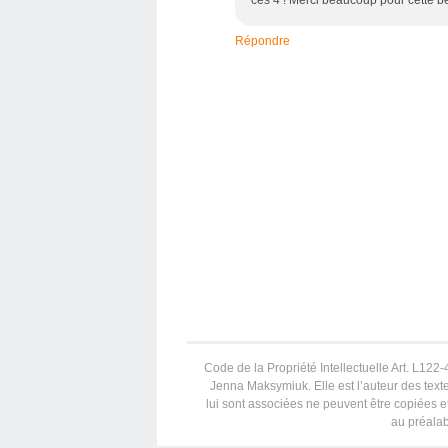
ces 4 ! Merci beaucoup pour cette bel
Répondre
Code de la Propriété Intellectuelle Art. L122-4
Jenna Maksymiuk. Elle est l’auteur des texte
lui sont associées ne peuvent être copiées et
au préalab