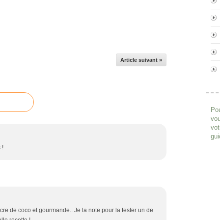
Article suivant »
Pou
vou
vot
gui
 !
ucre de coco et gourmande.. Je la note pour la tester un de