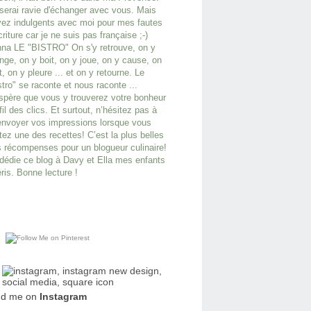
serai ravie d'échanger avec vous. Mais
ez indulgents avec moi pour mes fautes
criture car je ne suis pas française ;-)
na LE "BISTRO" On s'y retrouve, on y
ge, on y boit, on y joue, on y cause, on
it, on y pleure ... et on y retourne. Le
stro" se raconte et nous raconte ...
spère que vous y trouverez votre bonheur
fil des clics. Et surtout, n’hésitez pas à
nvoyer vos impressions lorsque vous
tez une des recettes! C’est la plus belles
 récompenses pour un blogueur culinaire!
dédie ce blog à Davy et Ella mes enfants
ris. Bonne lecture !
nd me on
Instagram