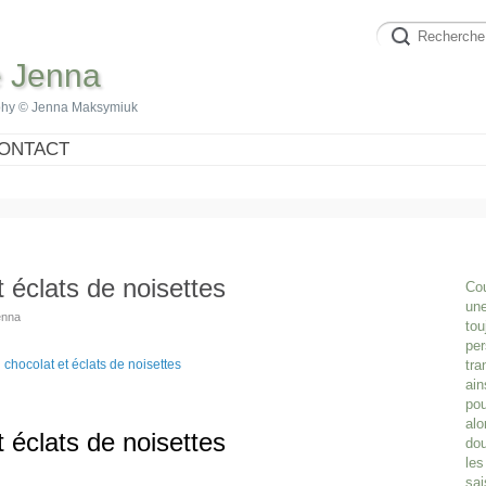
e Jenna
phy © Jenna Maksymiuk
ONTACT
t éclats de noisettes
Cou
une
enna
tou
per
tra
ain
pou
alo
t éclats de noisettes
dou
les
sai