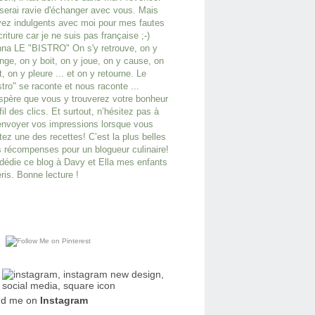
serai ravie d'échanger avec vous. Mais
ez indulgents avec moi pour mes fautes
criture car je ne suis pas française ;-)
na LE "BISTRO" On s'y retrouve, on y
ge, on y boit, on y joue, on y cause, on
it, on y pleure ... et on y retourne. Le
stro" se raconte et nous raconte ...
spère que vous y trouverez votre bonheur
fil des clics. Et surtout, n’hésitez pas à
nvoyer vos impressions lorsque vous
tez une des recettes! C’est la plus belles
 récompenses pour un blogueur culinaire!
dédie ce blog à Davy et Ella mes enfants
ris. Bonne lecture !
nd me on
Instagram