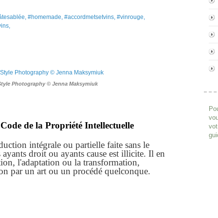
#pâtesablée, #homemade, #accordmetsetvins, #vinrouge,
vins,
Style Photography © Jenna Maksymiuk
Pou
vou
Code de la Propriété Intellectuelle
vot
gui
ction intégrale ou partielle faite sans le
yants droit ou ayants cause est illicite. Il en
ion, l'adaptation ou la transformation,
ion par un art ou un procédé quelconque.