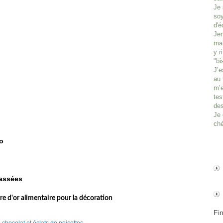
Je 
soy
d'é
Jen
man
y r
"bi
J’e
au 
m’e
tes
des
Je 
ché
o
cassées
re d'or alimentaire pour la décoration
Fi