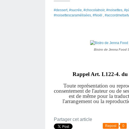
#dessert, #sucrée, #chocolatnoir, #noisettes, 
#noisettescaramélisées, #Noël , #accordmetset
Bistro de Jenna Food 
Rappel Art.
L122-4. du 
Toute représentation ou reprodu
consentement de l'auteur ou de ses a
est de même pour la traduct
l'arrangement ou la reproduct
Partager cet article
Repost
0