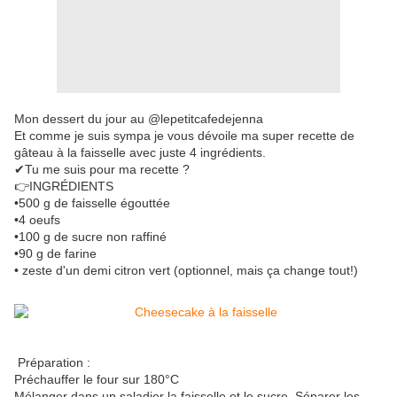
Mon dessert du jour au @lepetitcafedejenna
Et comme je suis sympa je vous dévoile ma super recette de
gâteau à la faisselle avec juste 4 ingrédients.
✔Tu me suis pour ma recette ?
👉INGRÉDIENTS
•500 g de faisselle égouttée
•4 oeufs
•100 g de sucre non raffiné
•90 g de farine
• zeste d'un demi citron vert (optionnel, mais ça change tout!)
Préparation :
Préchauffer le four sur 180°C
Mélanger dans un saladier la faisselle et le sucre. Séparer les