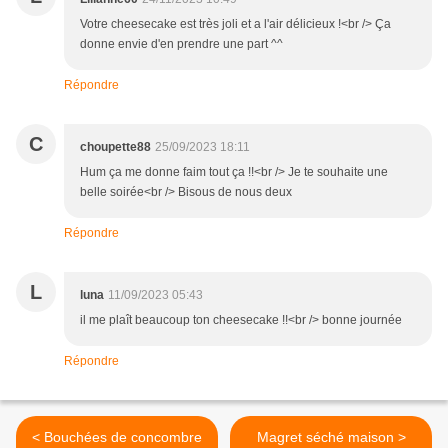
Votre cheesecake est très joli et a l'air délicieux !<br /> Ça
donne envie d'en prendre une part ^^
Répondre
C
choupette88
25/09/2023 18:11
Hum ça me donne faim tout ça !!<br /> Je te souhaite une
belle soirée<br /> Bisous de nous deux
Répondre
L
luna
11/09/2023 05:43
il me plaît beaucoup ton cheesecake !!<br /> bonne journée
Répondre
< Bouchées de concombre
Magret séché maison >