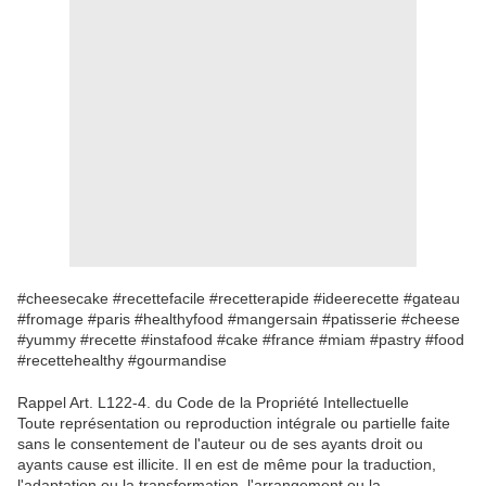
#cheesecake #recettefacile #recetterapide #ideerecette #gateau
#fromage #paris #healthyfood #mangersain #patisserie #cheese
#yummy #recette #instafood #cake #france #miam #pastry #food
#recettehealthy #gourmandise
Rappel Art. L122-4. du Code de la Propriété Intellectuelle
Toute représentation ou reproduction intégrale ou partielle faite
sans le consentement de l'auteur ou de ses ayants droit ou
ayants cause est illicite. Il en est de même pour la traduction,
l'adaptation ou la transformation, l'arrangement ou la