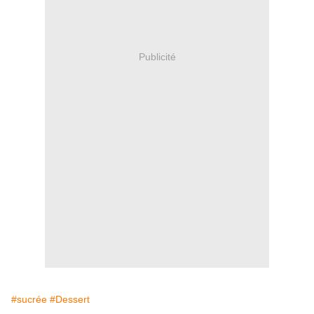
Publicité
#sucrée
#Dessert