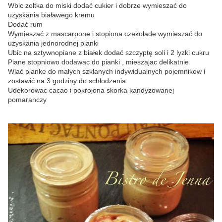
Wbic zoltka do miski dodać cukier i dobrze wymieszać do
uzyskania białawego kremu
Dodać rum
Wymieszać z mascarpone i stopiona czekolade wymieszać do
uzyskania jednorodnej pianki
Ubic na sztywnopiane z białek dodać szczyptę soli i 2 lyzki cukru
Piane stopniowo dodawac do pianki , mieszajac delikatnie
Wlać pianke do małych szklanych indywidualnych pojemnikow i
zostawić na 3 godziny do schłodzenia
Udekorowac cacao i pokrojona skorka kandyzowanej
pomaranczy