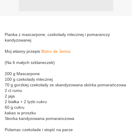
Pianka z mascarpone, czekolady mlecznej i pomaranczy
kandyzowanej
Moj wlasny przepis
Bistro de Jenna
(Na 6 małych szklaneczek)
200 g Mascarpone
100 g czekolady mlecznej
70 g gorzkiej czekolady ze skandyzowana skórka pomarańczowa
2 cl rumu
2 jaja
2 białka + 2 lyzki cukru
50 g cukru
kakao w proszku
Skorka kandyzowana pomaranczowa
Polamac czekolade i stopić na parze