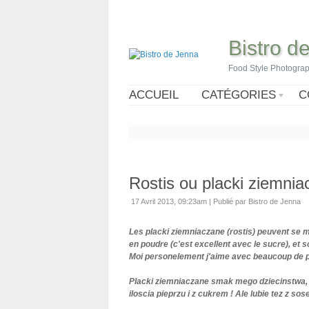
Bistro d
Food Style Photogra
ACCUEIL
CATÉGORIES
C
Rostis ou placki ziemni
17 Avril 2013, 09:23am
|
Publié par Bistro de Jenna
Les placki ziemniaczane (rostis) peuvent se
en poudre (c'est excellent avec le sucre), e
Moi personelement j'aime avec beaucoup de po
Placki ziemniaczane smak mego dziecinstwa, o
iloscia pieprzu i z cukrem ! Ale lubie tez z 