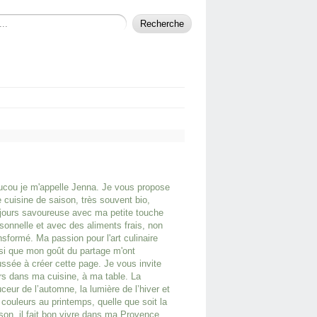
cou je m'appelle Jenna. Je vous propose
 cuisine de saison, très souvent bio,
jours savoureuse avec ma petite touche
sonnelle et avec des aliments frais, non
nsformé. Ma passion pour l'art culinaire
si que mon goût du partage m'ont
ssée à créer cette page. Je vous invite
rs dans ma cuisine, à ma table. La
ceur de l’automne, la lumière de l’hiver et
 couleurs au printemps, quelle que soit la
son, il fait bon vivre dans ma Provence.