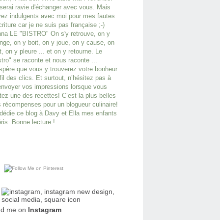
serai ravie d'échanger avec vous. Mais
ez indulgents avec moi pour mes fautes
criture car je ne suis pas française ;-)
na LE "BISTRO" On s'y retrouve, on y
ge, on y boit, on y joue, on y cause, on
it, on y pleure ... et on y retourne. Le
stro" se raconte et nous raconte ...
spère que vous y trouverez votre bonheur
fil des clics. Et surtout, n’hésitez pas à
nvoyer vos impressions lorsque vous
tez une des recettes! C’est la plus belles
 récompenses pour un blogueur culinaire!
dédie ce blog à Davy et Ella mes enfants
ris. Bonne lecture !
nd me on
Instagram