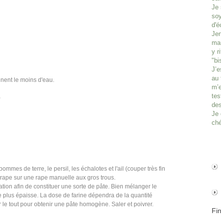
Je 
soy
d'é
Jen
man
y r
"bi
J’e
au 
nnent le moins d'eau.
m’e
tes
)
des
Je 
ché
mmes de terre, le persil, les échalotes et l'ail (couper très fin
je rape sur une rape manuelle aux gros trous.
ation afin de constituer une sorte de pâte. Bien mélanger le
ate plus épaisse. La dose de farine dépendra de la quantité
 le tout pour obtenir une pâte homogène. Saler et poivrer.
Fi