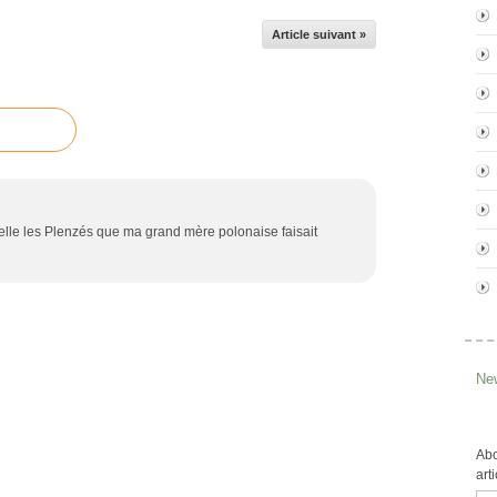
Article suivant »
pelle les Plenzés que ma grand mère polonaise faisait
New
Abo
art