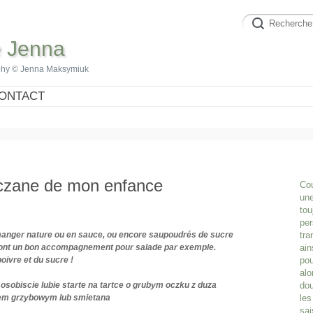
e Jenna
phy © Jenna Maksymiuk
ONTACT
aczane de mon enfance
Cou
une
tou
per
 manger nature ou en sauce, ou encore saupoudrés de sucre
tra
t sont un bon accompagnement pour salade par exemple.
ain
ivre et du sucre !
pou
alo
sobiscie lubie starte na tartce o grubym oczku z duza
dou
sosem grzybowym lub smietana
les
sai