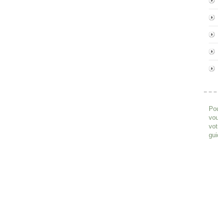
Pou
vou
vot
gui