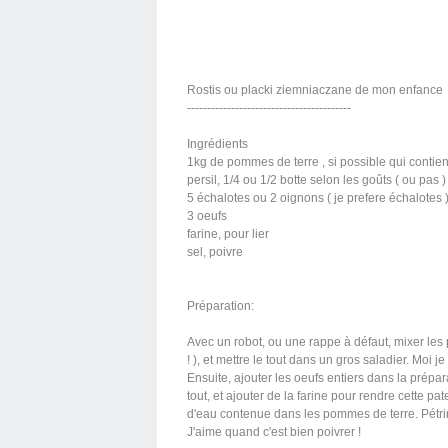
Rostis ou placki ziemniaczane de mon enfance
-----------------------------------------
Ingrédients
1kg de pommes de terre , si possible qui contie
persil, 1/4 ou 1/2 botte selon les goûts ( ou pas )
5 échalotes ou 2 oignons ( je prefere échalotes 
3 oeufs
farine, pour lier
sel, poivre
Préparation:
Avec un robot, ou une rappe à défaut, mixer les po
! ), et mettre le tout dans un gros saladier. Moi 
Ensuite, ajouter les oeufs entiers dans la prépar
tout, et ajouter de la farine pour rendre cette p
d'eau contenue dans les pommes de terre. Pétrir
J'aime quand c'est bien poivrer !