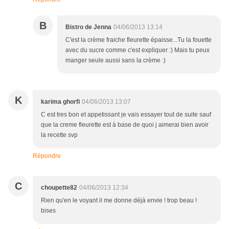
B
Bistro de Jenna
04/06/2013 13:14
C'est la crème fraiche fleurette épaisse...Tu la fouette
avec du sucre comme c'est expliquer :) Mais tu peux
manger seule aussi sans la crème :)
K
karima ghorfi
04/06/2013 13:07
C est tres bon et appetissant je vais essayer tout de suite sauf
que la creme fleurette est à base de quoi j aimerai bien avoir
la recette svp
Répondre
C
choupette82
04/06/2013 12:34
Rien qu'en le voyant il me donne déjà envie ! trop beau !
bises