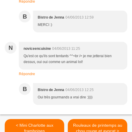
Répondre
B
Bistro de Jenna
04/06/2013 12:59
MERCI :)
N
noviceencuisine
04/06/2013 11:25
Qu'est ce qu'ils sont tentants ^^<br /> je me jetterai bien
dessus, oui oui comme un animal lol!
Répondre
B
Bistro de Jenna
04/06/2013 12:25
Oui très gourmands a vrai dire :))))
< Mini Charlotte aux
Rouleaux de printemps au
framboises
chou rouge et avocat >