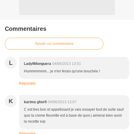
Commentaires
Ajouter un commentaire
L
LadyMilonguera
04/06/2013 13:51
Hummmmmm... je n'en ferais qu'une bouchée !
Répondre
K
karima ghorfi
04/06/2013 13:07
C est tres bon et appetissant je vais essayer tout de suite sauf
que la creme fleurette est à base de quoi j aimerai bien avoir
la recette svp
Répondre