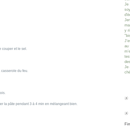
Je 
soy
d'é
Jen
man
y r
"bi
J’e
au 
 couper et le sel.
m’e
tes
des
Je 
 casserole du feu.
ché
ois.
cher la pâte pendant 3 à 4 min en mélangeant bien.
Fi