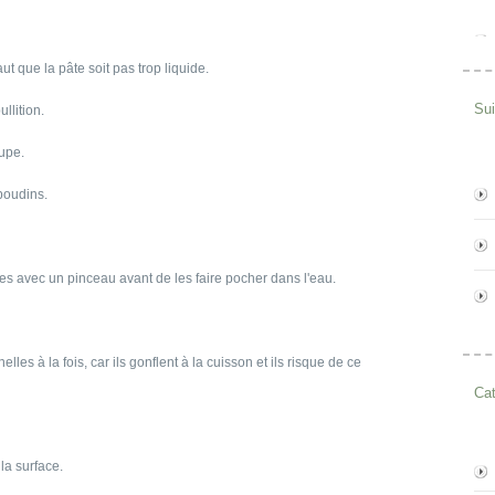
ut que la pâte soit pas trop liquide.
Su
llition.
oupe.
 boudins.
lles avec un pinceau avant de les faire pocher dans l'eau.
lles à la fois, car ils gonflent à la cuisson et ils risque de ce
Cat
la surface.