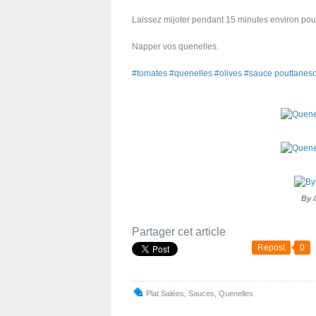
Laissez mijoter pendant 15 minutes environ pou
Napper vos quenelles.
#tomates #quenelles #olives #sauce pouttanesc
By 
Partager cet article
Repost
0
Plat Salées
,
Sauces
,
Quenelles