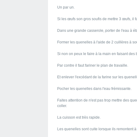
Un par un.
Si les œufs son gros soufis de mettre 3 œufs, il fa
Dans une grande casserole, porter de l'eau à ébu
Former les quenelles à l'aide de 2 cuillères à s
Si non on peux le faire à la main en faisant des
Par contre il faut fariner le plan de travaille.
Et enlever l'excédant de la farine sur les quene
Pocher les quenelles dans l'eau frémissante.
Faites attention de n'est pas trop mettre des quene
coller.
La cuisson est très rapide.
Les quenelles sont cuite lorsque ils remontent à 