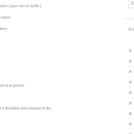
Ema
ées ( pour moi en boîte )
en deux
 deux
Ar
ail et le piment.
 à ébullition puis baissez le feu.