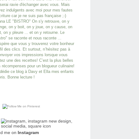
serai ravie d'échanger avec vous. Mais
ez indulgents avec moi pour mes fautes
criture car je ne suis pas française ;-)
na LE "BISTRO" On s'y retrouve, on y
ge, on y boit, on y joue, on y cause, on
it, on y pleure ... et on y retourne. Le
stro" se raconte et nous raconte ...
spère que vous y trouverez votre bonheur
fil des clics. Et surtout, n’hésitez pas à
nvoyer vos impressions lorsque vous
tez une des recettes! C’est la plus belles
 récompenses pour un blogueur culinaire!
dédie ce blog à Davy et Ella mes enfants
ris. Bonne lecture !
nd me on
Instagram