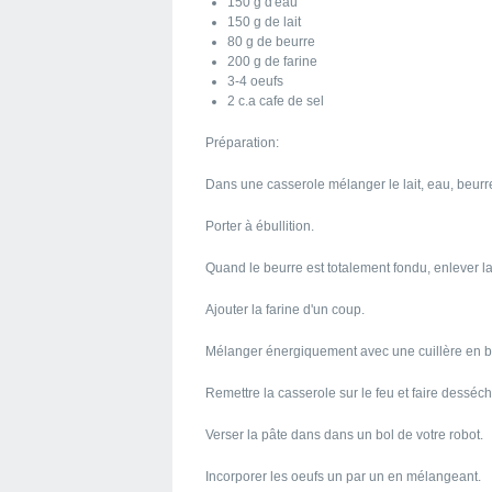
150 g d'eau
150 g de lait
80 g de beurre
200 g de farine
3-4 oeufs
2 c.a cafe de sel
Préparation:
Dans une casserole mélanger le lait, eau, beurre
Porter à ébullition.
Quand le beurre est totalement fondu, enlever la
Ajouter la farine d'un coup.
Mélanger énergiquement avec une cuillère en b
Remettre la casserole sur le feu et faire dessé
Verser la pâte dans dans un bol de votre robot.
Incorporer les oeufs un par un en mélangeant.