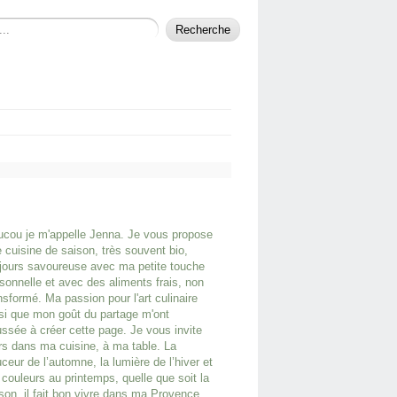
cou je m'appelle Jenna. Je vous propose
 cuisine de saison, très souvent bio,
jours savoureuse avec ma petite touche
sonnelle et avec des aliments frais, non
nsformé. Ma passion pour l'art culinaire
si que mon goût du partage m'ont
ssée à créer cette page. Je vous invite
rs dans ma cuisine, à ma table. La
ceur de l’automne, la lumière de l’hiver et
 couleurs au printemps, quelle que soit la
son, il fait bon vivre dans ma Provence.