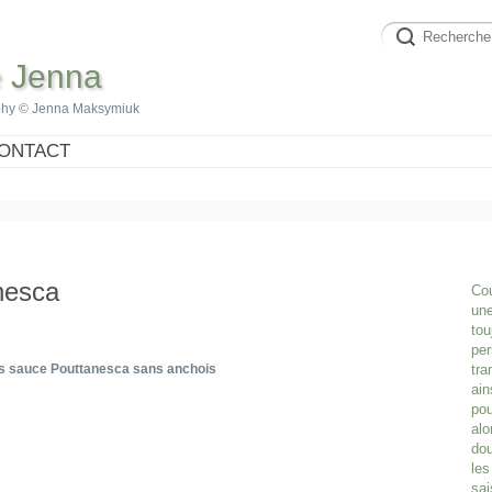
e Jenna
phy © Jenna Maksymiuk
ONTACT
nesca
Cou
une
tou
per
s sauce Pouttanesca sans anchois
tra
ain
pou
alo
dou
les
sai