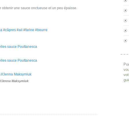
r obtenir une sauce onctueuse et un peu épaisse.
a #câpres #ail #farine #beurre
Pou
vou
vot
gui
///Jenna Maksymiuk