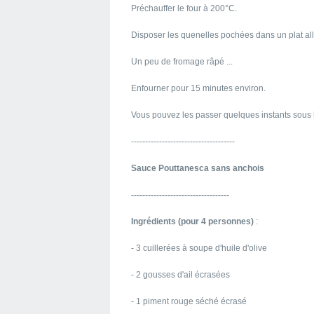
Préchauffer le four à 200°C.
Disposer les quenelles pochées dans un plat all
Un peu de fromage râpé ...
Enfourner pour 15 minutes environ.
Vous pouvez les passer quelques instants sous le 
-------------------------------------
Sauce Pouttanesca sans anchois
-----------------------------------
Ingrédients (pour 4 personnes)
:
- 3 cuillerées à soupe d'huile d'olive
- 2 gousses d'ail écrasées
- 1 piment rouge séché écrasé