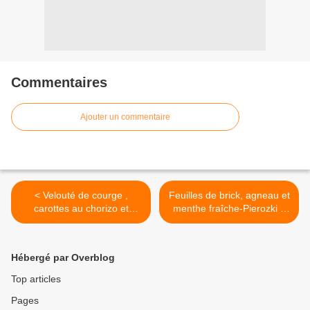
Commentaires
Ajouter un commentaire
< Velouté de courge ,
Feuilles de brick, agneau et
carottes au chorizo et
menthe fraîche-Pierozki z
sésame grillé
jagniecia, ciecierzycy i
swiezej miety >
Hébergé par Overblog
Top articles
Pages